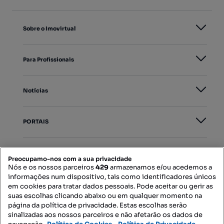
Sobre o Imovirtual
Para Profissionais
Notícias
PORTAIS
Mapa do Site
Preocupamo-nos com a sua privacidade
Nós e os nossos parceiros
429
armazenamos e/ou acedemos a
informações num dispositivo, tais como identificadores únicos
Contacte-nos
em cookies para tratar dados pessoais. Pode aceitar ou gerir as
suas escolhas clicando abaixo ou em qualquer momento na
página da política de privacidade. Estas escolhas serão
sinalizadas aos nossos parceiros e não afetarão os dados de
SIGA-NOS: