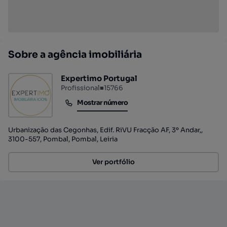
Sobre a agência imobiliária
Expertimo Portugal
Profissional
■
15766
Mostrar número
Mostrar número
Urbanização das Cegonhas, Edif. RiVU Fracção AF, 3º Andar,,
3100-557, Pombal, Pombal, Leiria
Ver portfólio