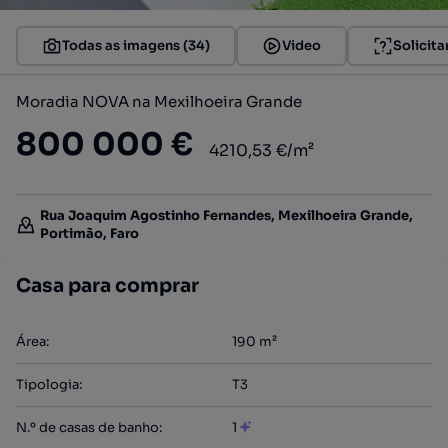
Todas as imagens (34)
Video
Solicita
Moradia NOVA na Mexilhoeira Grande
800 000 €
4210,53 €/m²
Rua Joaquim Agostinho Fernandes, Mexilhoeira Grande,
Portimão, Faro
Casa para comprar
Área
:
190
m²
Tipologia
:
T3
N.º de casas de banho
:
1