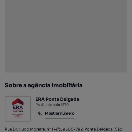
Sobre a agência imobiliária
ERA Ponta Delgada
Profissional
■
5179
Mostrar número
Mostrar número
Rua Dr. Hugo Moreira, nº 1 -r/c, 9500-792, Ponta Delgada (São