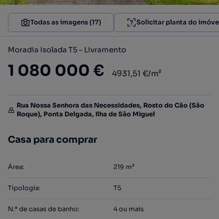
Todas as imagens (17)
Solicitar planta do imóve
Moradia Isolada T5 - Livramento
1 080 000 €
4931,51 €/m²
Rua Nossa Senhora das Necessidades, Rosto do Cão (São
Roque), Ponta Delgada, Ilha de São Miguel
Casa para comprar
Área
:
219
m²
Tipologia
:
T5
N.º de casas de banho
:
4 ou mais