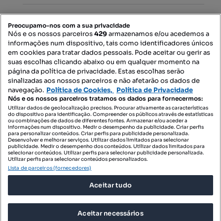
Mapa do Site
Preocupamo-nos com a sua privacidade
Nós e os nossos parceiros
429
armazenamos e/ou acedemos a
informações num dispositivo, tais como identificadores únicos
Contacte-nos
em cookies para tratar dados pessoais. Pode aceitar ou gerir as
suas escolhas clicando abaixo ou em qualquer momento na
página da política de privacidade. Estas escolhas serão
sinalizadas aos nossos parceiros e não afetarão os dados de
SIGA-NOS:
navegação.
Política de Cookies,
Política de Privacidade
Nós e os nossos parceiros tratamos os dados para fornecermos:
Utilizar dados de geolocalização precisos. Procurar ativamente as características
do dispositivo para identificação. Compreender os públicos através de estatísticas
ou combinações de dados de diferentes fontes. Armazenar e/ou aceder a
DESCARREGAR NA:
informações num dispositivo. Medir o desempenho da publicidade. Criar perfis
para personalizar conteúdos. Criar perfis para publicidade personalizada.
Desenvolver e melhorar serviços. Utilizar dados limitados para selecionar
publicidade. Medir o desempenho dos conteúdos. Utilizar dados limitados para
selecionar conteúdos. Utilizar perfis para selecionar publicidade personalizada.
Utilizar perfis para selecionar conteúdos personalizados.
Lista de parceiros (fornecedores)
© 2026 Imovirtual.com, OLX Portugal, S.A.
Aceitar tudo
TERMOS DE UTILIZAÇÃO
POLÍTICA DE PRIVACIDADE
Aceitar necessários
CONFIGURAÇÕES DE PRIVACIDADE