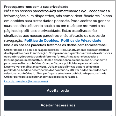
Mapa do Site
Preocupamo-nos com a sua privacidade
Nós e os nossos parceiros
429
armazenamos e/ou acedemos a
informações num dispositivo, tais como identificadores únicos
Contacte-nos
em cookies para tratar dados pessoais. Pode aceitar ou gerir as
suas escolhas clicando abaixo ou em qualquer momento na
página da política de privacidade. Estas escolhas serão
sinalizadas aos nossos parceiros e não afetarão os dados de
SIGA-NOS:
navegação.
Política de Cookies,
Política de Privacidade
Nós e os nossos parceiros tratamos os dados para fornecermos:
Utilizar dados de geolocalização precisos. Procurar ativamente as características
do dispositivo para identificação. Compreender os públicos através de estatísticas
ou combinações de dados de diferentes fontes. Armazenar e/ou aceder a
DESCARREGAR NA:
informações num dispositivo. Medir o desempenho da publicidade. Criar perfis
para personalizar conteúdos. Criar perfis para publicidade personalizada.
Desenvolver e melhorar serviços. Utilizar dados limitados para selecionar
publicidade. Medir o desempenho dos conteúdos. Utilizar dados limitados para
selecionar conteúdos. Utilizar perfis para selecionar publicidade personalizada.
Utilizar perfis para selecionar conteúdos personalizados.
Lista de parceiros (fornecedores)
© 2026 Imovirtual.com, OLX Portugal, S.A.
Aceitar tudo
TERMOS DE UTILIZAÇÃO
POLÍTICA DE PRIVACIDADE
Aceitar necessários
CONFIGURAÇÕES DE PRIVACIDADE
Mensagens