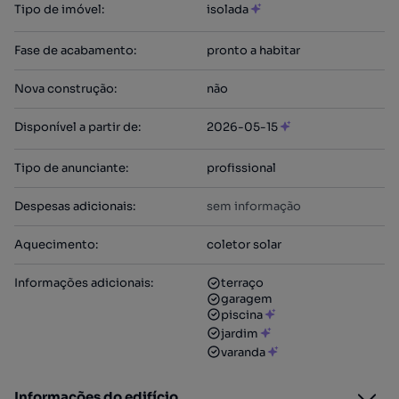
Tipo de imóvel
:
isolada
Fase de acabamento
:
pronto a habitar
Nova construção
:
não
Disponível a partir de
:
2026-05-15
Tipo de anunciante
:
profissional
Despesas adicionais
:
sem informação
Aquecimento
:
coletor solar
Informações adicionais
:
terraço
garagem
piscina
jardim
varanda
Informações do edifício