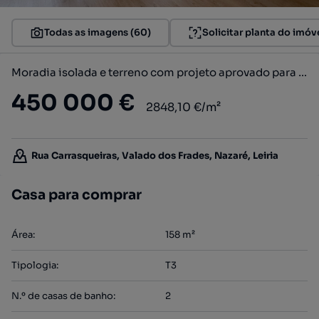
Todas as imagens (60)
Solicitar planta do imóv
Moradia isolada e terreno com projeto aprovado para 4 moradias a 5 min
450 000 €
2848,10 €/m²
Rua Carrasqueiras, Valado dos Frades, Nazaré, Leiria
Casa para comprar
Área
:
158
m²
Tipologia
:
T3
N.º de casas de banho
:
2