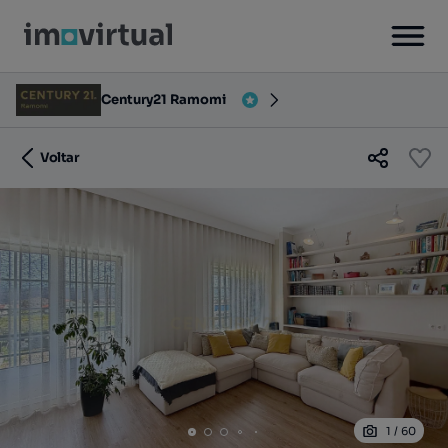
Century21 Ramomi
Voltar
1
/
60