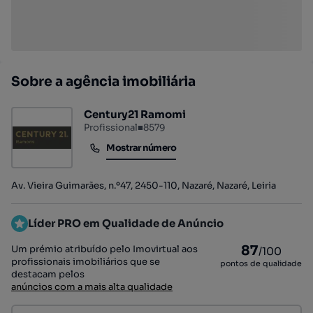
Sobre a agência imobiliária
Century21 Ramomi
Profissional
■
8579
Mostrar número
Mostrar número
Av. Vieira Guimarães, n.º47, 2450-110, Nazaré, Nazaré, Leiria
Líder PRO em Qualidade de Anúncio
87
Um prémio atribuído pelo Imovirtual aos
/100
profissionais imobiliários que se
pontos de qualidade
destacam pelos
anúncios com a mais alta qualidade