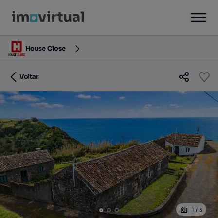
House Close
Voltar
1
/
3