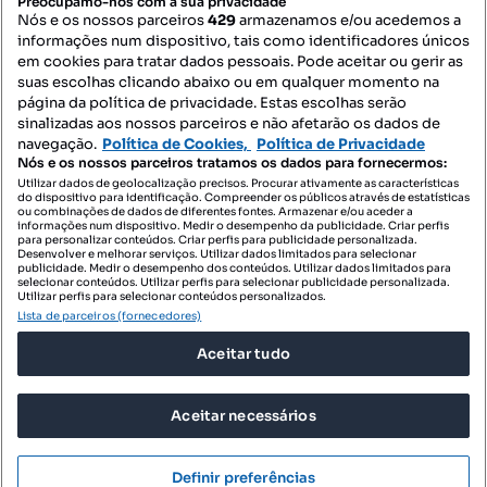
Preocupamo-nos com a sua privacidade
Nós e os nossos parceiros
429
armazenamos e/ou acedemos a
informações num dispositivo, tais como identificadores únicos
Contacte-nos
em cookies para tratar dados pessoais. Pode aceitar ou gerir as
suas escolhas clicando abaixo ou em qualquer momento na
página da política de privacidade. Estas escolhas serão
sinalizadas aos nossos parceiros e não afetarão os dados de
SIGA-NOS:
navegação.
Política de Cookies,
Política de Privacidade
Nós e os nossos parceiros tratamos os dados para fornecermos:
Utilizar dados de geolocalização precisos. Procurar ativamente as características
do dispositivo para identificação. Compreender os públicos através de estatísticas
ou combinações de dados de diferentes fontes. Armazenar e/ou aceder a
DESCARREGAR NA:
informações num dispositivo. Medir o desempenho da publicidade. Criar perfis
para personalizar conteúdos. Criar perfis para publicidade personalizada.
Desenvolver e melhorar serviços. Utilizar dados limitados para selecionar
publicidade. Medir o desempenho dos conteúdos. Utilizar dados limitados para
selecionar conteúdos. Utilizar perfis para selecionar publicidade personalizada.
Utilizar perfis para selecionar conteúdos personalizados.
Lista de parceiros (fornecedores)
© 2026 Imovirtual.com, OLX Portugal, S.A.
Aceitar tudo
TERMOS DE UTILIZAÇÃO
POLÍTICA DE PRIVACIDADE
Aceitar necessários
CONFIGURAÇÕES DE PRIVACIDADE
Mensagens
Definir preferências