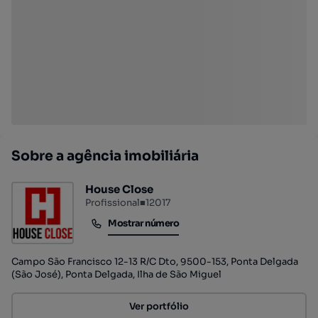
Sobre a agência imobiliária
House Close
Profissional
■
12017
Mostrar número
Mostrar número
Campo São Francisco 12-13 R/C Dto, 9500-153, Ponta Delgada
(São José), Ponta Delgada, Ilha de São Miguel
Ver portfólio