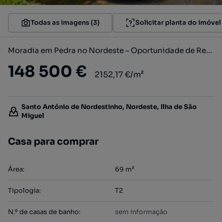
Todas as imagens (3)
Solicitar planta do imóvel
Moradia em Pedra no Nordeste – Oportunidade de Reabilitação
148 500 €
2152,17 €/m²
Santo António de Nordestinho, Nordeste, Ilha de São
Miguel
Casa para comprar
Área
:
69
m²
Tipologia
:
T2
N.º de casas de banho
:
sem informação