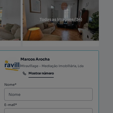
Todas as imagens (34)
Marcos Arocha
Miravillage - Mediação Imobiliária, Lda
Mostrar número
Mostrar número
Nome*
E-mail*