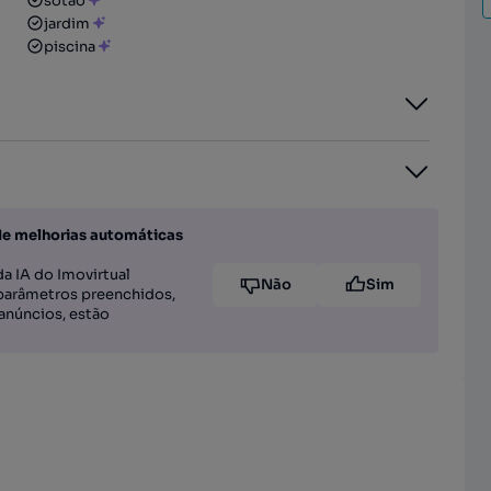
sótão
jardim
piscina
de melhorias automáticas
a IA do Imovirtual
Não
Sim
parâmetros preenchidos,
anúncios, estão