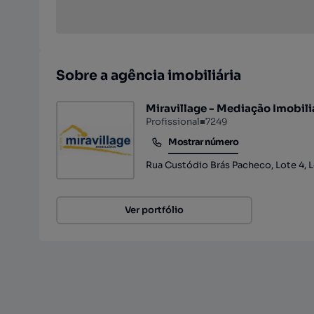
Sobre a agência imobiliária
Miravillage - Mediação Imobiliá
Profissional
■
7249
Mostrar número
Mostrar número
Rua Custódio Brás Pacheco, Lote 4, L
Ver portfólio