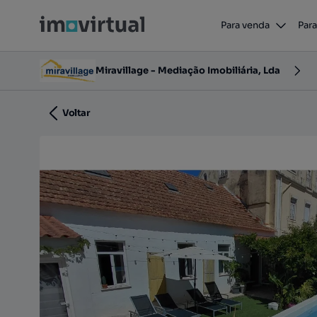
Moradia antiga em Cercal do Alentejo
Para venda
Para
Cercal, Santiago do Cacém, Setúbal
Miravillage - Mediação Imobiliária, Lda
Voltar