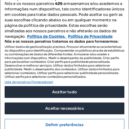
Nós e os nossos parceiros
429
armazenamos e/ou acedemos a
informações num dispositivo, tais como identificadores únicos
Contacte-nos
em cookies para tratar dados pessoais. Pode aceitar ou gerir as
suas escolhas clicando abaixo ou em qualquer momento na
página da política de privacidade. Estas escolhas serão
sinalizadas aos nossos parceiros e não afetarão os dados de
SIGA-NOS:
navegação.
Política de Cookies,
Política de Privacidade
Nós e os nossos parceiros tratamos os dados para fornecermos:
Utilizar dados de geolocalização precisos. Procurar ativamente as características
do dispositivo para identificação. Compreender os públicos através de estatísticas
ou combinações de dados de diferentes fontes. Armazenar e/ou aceder a
DESCARREGAR NA:
informações num dispositivo. Medir o desempenho da publicidade. Criar perfis
para personalizar conteúdos. Criar perfis para publicidade personalizada.
Desenvolver e melhorar serviços. Utilizar dados limitados para selecionar
publicidade. Medir o desempenho dos conteúdos. Utilizar dados limitados para
selecionar conteúdos. Utilizar perfis para selecionar publicidade personalizada.
Utilizar perfis para selecionar conteúdos personalizados.
Lista de parceiros (fornecedores)
© 2026 Imovirtual.com, OLX Portugal, S.A.
Aceitar tudo
TERMOS DE UTILIZAÇÃO
POLÍTICA DE PRIVACIDADE
Aceitar necessários
CONFIGURAÇÕES DE PRIVACIDADE
Mensagens
Definir preferências
Ligar