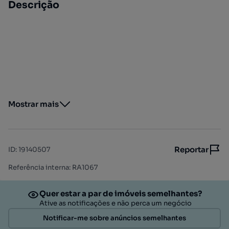
Descrição
Mostrar mais
Reportar
ID
:
19140507
Referência interna: RA1067
Quer estar a par de imóveis semelhantes?
Ative as notificações e não perca um negócio
Notificar-me sobre anúncios semelhantes