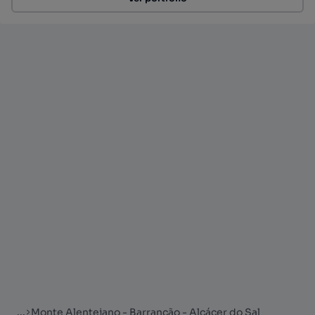
...
Monte Alentejano - Barrancão - Alcácer do Sal