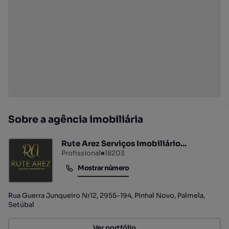
Sobre a agência imobiliária
Rute Arez Serviços Imobiliário...
Profissional
■
18203
Mostrar número
Mostrar número
Rua Guerra Junqueiro Nr12, 2955-194, Pinhal Novo, Palmela,
Setúbal
Ver portfólio