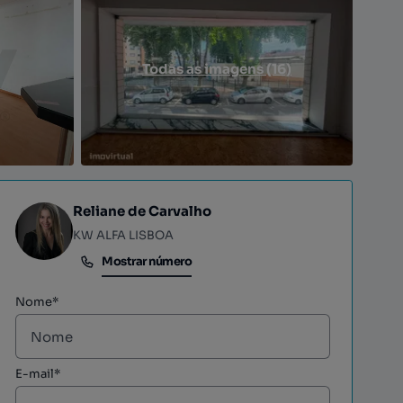
Todas as imagens (16)
Reliane de Carvalho
KW ALFA LISBOA
Mostrar número
Mostrar número
Nome*
E-mail*