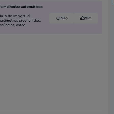
de melhorias automáticas
a IA do Imovirtual
Não
Sim
parâmetros preenchidos,
anúncios, estão