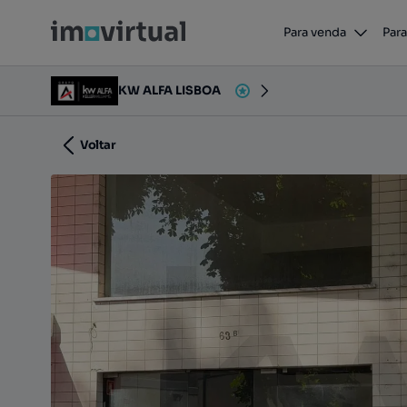
Para venda
Para
Sem Nome, Viseu, Viseu, Viseu
KW ALFA LISBOA
Voltar