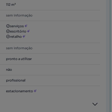
112
m²
sem informação
serviços
escritório
retalho
sem informação
pronto a utilizar
não
profissional
estacionamento