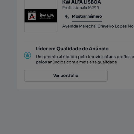
KW ALFA LISBOA
Profissional
■
16799
Mostrar número
Mostrar número
Avenida Marechal Craveiro Lopes No 3
Líder em Qualidade de Anúncio
Um prémio atribuído pelo Imovirtual aos profissi
pelos
anúncios com a mais alta qualidade
Ver portfólio