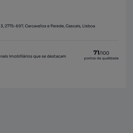
, 2775-697, Carcavelos e Parede, Cascais, Lisboa
71
/100
onais imobiliários que se destacam
pontos de qualidade