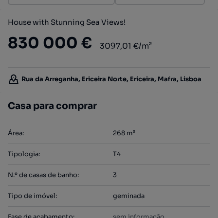
House with Stunning Sea Views!
830 000 €
3097,01 €/m²
Rua da Arreganha, Ericeira Norte, Ericeira, Mafra, Lisboa
Casa para comprar
Área
:
268
m²
Tipologia
:
T4
N.º de casas de banho
:
3
Tipo de imóvel
:
geminada
Fase de acabamento
:
sem informação