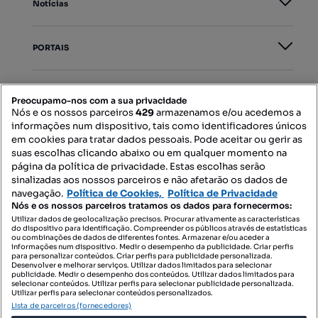
Notícias
PORTAIS
Mapa do Site
Preocupamo-nos com a sua privacidade
Nós e os nossos parceiros
429
armazenamos e/ou acedemos a
informações num dispositivo, tais como identificadores únicos
Contacte-nos
em cookies para tratar dados pessoais. Pode aceitar ou gerir as
suas escolhas clicando abaixo ou em qualquer momento na
página da política de privacidade. Estas escolhas serão
sinalizadas aos nossos parceiros e não afetarão os dados de
SIGA-NOS:
navegação.
Política de Cookies,
Política de Privacidade
Nós e os nossos parceiros tratamos os dados para fornecermos:
Utilizar dados de geolocalização precisos. Procurar ativamente as características
do dispositivo para identificação. Compreender os públicos através de estatísticas
ou combinações de dados de diferentes fontes. Armazenar e/ou aceder a
DESCARREGAR NA:
informações num dispositivo. Medir o desempenho da publicidade. Criar perfis
para personalizar conteúdos. Criar perfis para publicidade personalizada.
Desenvolver e melhorar serviços. Utilizar dados limitados para selecionar
publicidade. Medir o desempenho dos conteúdos. Utilizar dados limitados para
selecionar conteúdos. Utilizar perfis para selecionar publicidade personalizada.
Utilizar perfis para selecionar conteúdos personalizados.
Lista de parceiros (fornecedores)