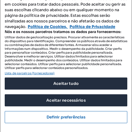
Contacte-nos
em cookies para tratar dados pessoais. Pode aceitar ou gerir as
suas escolhas clicando abaixo ou em qualquer momento na
página da política de privacidade. Estas escolhas serão
sinalizadas aos nossos parceiros e não afetarão os dados de
SIGA-NOS:
navegação.
Política de Cookies,
Política de Privacidade
Nós e os nossos parceiros tratamos os dados para fornecermos:
Utilizar dados de geolocalização precisos. Procurar ativamente as características
do dispositivo para identificação. Compreender os públicos através de estatísticas
ou combinações de dados de diferentes fontes. Armazenar e/ou aceder a
DESCARREGAR NA:
informações num dispositivo. Medir o desempenho da publicidade. Criar perfis
para personalizar conteúdos. Criar perfis para publicidade personalizada.
Desenvolver e melhorar serviços. Utilizar dados limitados para selecionar
publicidade. Medir o desempenho dos conteúdos. Utilizar dados limitados para
selecionar conteúdos. Utilizar perfis para selecionar publicidade personalizada.
Utilizar perfis para selecionar conteúdos personalizados.
Lista de parceiros (fornecedores)
© 2026 Imovirtual.com, OLX Portugal, S.A.
Aceitar tudo
TERMOS DE UTILIZAÇÃO
POLÍTICA DE PRIVACIDADE
Aceitar necessários
CONFIGURAÇÕES DE PRIVACIDADE
Mensagens
Definir preferências
Ligar