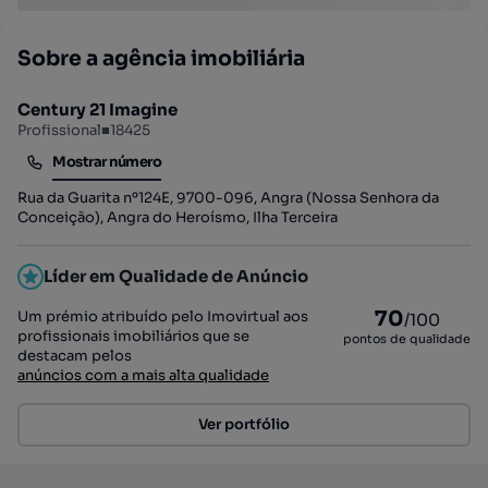
Sobre a agência imobiliária
Century 21 Imagine
Profissional
■
18425
Mostrar número
Mostrar número
Rua da Guarita nº124E, 9700-096, Angra (Nossa Senhora da
Conceição), Angra do Heroísmo, Ilha Terceira
Líder em Qualidade de Anúncio
70
Um prémio atribuído pelo Imovirtual aos
/100
profissionais imobiliários que se
pontos de qualidade
destacam pelos
anúncios com a mais alta qualidade
Ver portfólio