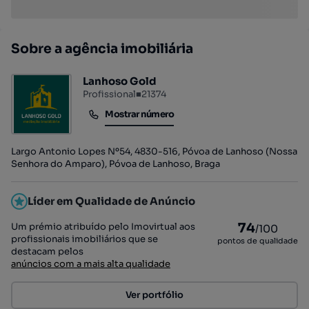
Sobre a agência imobiliária
Lanhoso Gold
Profissional
■
21374
Mostrar número
Mostrar número
Largo Antonio Lopes Nº54, 4830-516, Póvoa de Lanhoso (Nossa
Senhora do Amparo), Póvoa de Lanhoso, Braga
Líder em Qualidade de Anúncio
74
Um prémio atribuído pelo Imovirtual aos
/100
profissionais imobiliários que se
pontos de qualidade
destacam pelos
anúncios com a mais alta qualidade
Ver portfólio