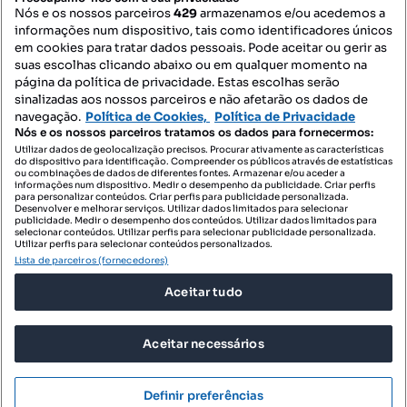
Nós e os nossos parceiros
429
armazenamos e/ou acedemos a
informações num dispositivo, tais como identificadores únicos
Contacte-nos
em cookies para tratar dados pessoais. Pode aceitar ou gerir as
suas escolhas clicando abaixo ou em qualquer momento na
página da política de privacidade. Estas escolhas serão
sinalizadas aos nossos parceiros e não afetarão os dados de
SIGA-NOS:
navegação.
Política de Cookies,
Política de Privacidade
Nós e os nossos parceiros tratamos os dados para fornecermos:
Utilizar dados de geolocalização precisos. Procurar ativamente as características
do dispositivo para identificação. Compreender os públicos através de estatísticas
ou combinações de dados de diferentes fontes. Armazenar e/ou aceder a
DESCARREGAR NA:
informações num dispositivo. Medir o desempenho da publicidade. Criar perfis
para personalizar conteúdos. Criar perfis para publicidade personalizada.
Desenvolver e melhorar serviços. Utilizar dados limitados para selecionar
publicidade. Medir o desempenho dos conteúdos. Utilizar dados limitados para
selecionar conteúdos. Utilizar perfis para selecionar publicidade personalizada.
Utilizar perfis para selecionar conteúdos personalizados.
Lista de parceiros (fornecedores)
© 2026 Imovirtual.com, OLX Portugal, S.A.
Aceitar tudo
TERMOS DE UTILIZAÇÃO
POLÍTICA DE PRIVACIDADE
Aceitar necessários
CONFIGURAÇÕES DE PRIVACIDADE
Mensagens
Definir preferências