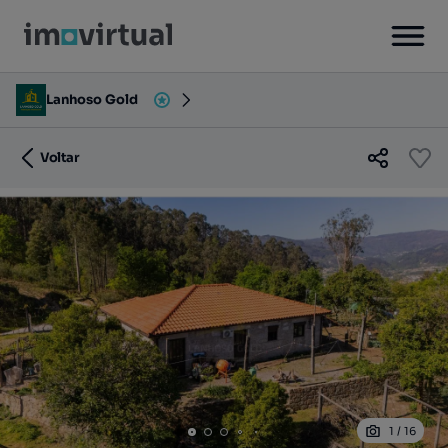
Lanhoso Gold
Voltar
1
/
16