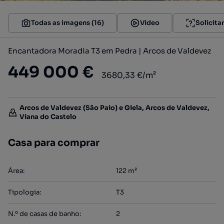
Todas as imagens (16)
Video
Solicita
Encantadora Moradia T3 em Pedra | Arcos de Valdevez
449 000 €
3680,33 €/m²
Arcos de Valdevez (São Paio) e Giela, Arcos de Valdevez,
Viana do Castelo
Casa para comprar
Área
:
122
m²
Tipologia
:
T3
N.º de casas de banho
:
2