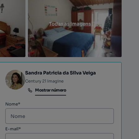
Todas as imagens (16)
Sandra Patricia da Silva Veiga
Century 21 Imagine
Mostrar número
Mostrar número
Nome*
E-mail*