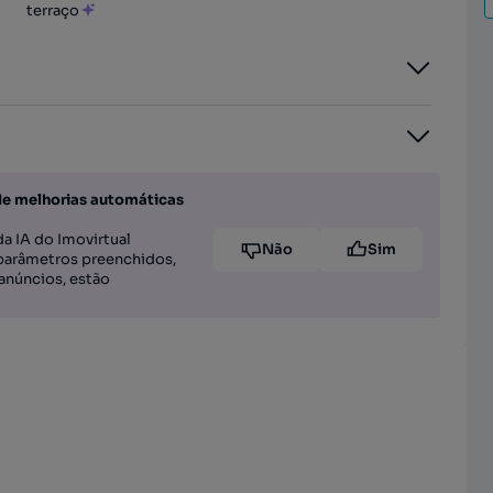
terraço
de melhorias automáticas
a IA do Imovirtual
Não
Sim
parâmetros preenchidos,
anúncios, estão