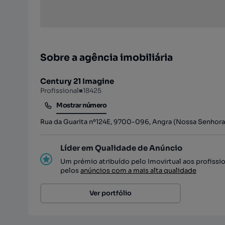
Sobre a agência imobiliária
Century 21 Imagine
Profissional
■
18425
Mostrar número
Mostrar número
Rua da Guarita nº124E, 9700-096, Angra (Nossa Senhora 
Líder em Qualidade de Anúncio
Um prémio atribuído pelo Imovirtual aos profissi
pelos
anúncios com a mais alta qualidade
Ver portfólio