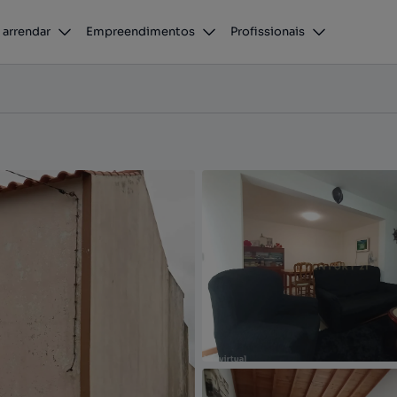
Graciosa
 arrendar
Empreendimentos
Profissionais
ciosa, Ilha da Graciosa