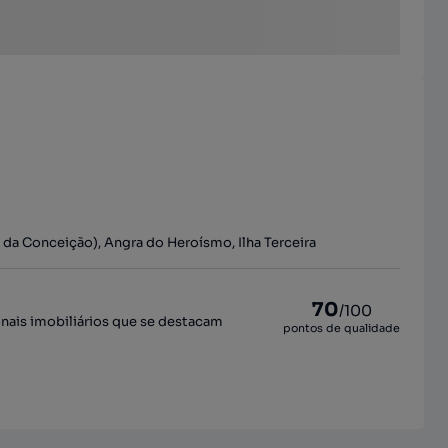
da Conceição), Angra do Heroísmo, Ilha Terceira
70
/100
onais imobiliários que se destacam
pontos de qualidade