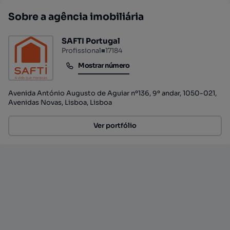
Sobre a agência imobiliária
SAFTI Portugal
Profissional
■
17184
Mostrar número
Mostrar número
Avenida António Augusto de Aguiar nº136, 9º andar, 1050-021,
Avenidas Novas, Lisboa, Lisboa
Ver portfólio