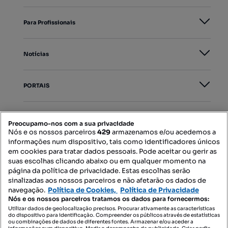
Para Profissionais
Notícias
PORTAIS
Mapa do Site
Preocupamo-nos com a sua privacidade
Nós e os nossos parceiros
429
armazenamos e/ou acedemos a
informações num dispositivo, tais como identificadores únicos
Contacte-nos
em cookies para tratar dados pessoais. Pode aceitar ou gerir as
suas escolhas clicando abaixo ou em qualquer momento na
página da política de privacidade. Estas escolhas serão
sinalizadas aos nossos parceiros e não afetarão os dados de
SIGA-NOS:
navegação.
Política de Cookies,
Política de Privacidade
Nós e os nossos parceiros tratamos os dados para fornecermos:
Utilizar dados de geolocalização precisos. Procurar ativamente as características
do dispositivo para identificação. Compreender os públicos através de estatísticas
ou combinações de dados de diferentes fontes. Armazenar e/ou aceder a
DESCARREGAR NA: