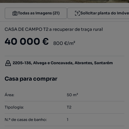
Todas as imagens (21)
Solicitar planta do imóve
CASA DE CAMPO T2 a recuperar de traça rural
40 000 €
800 €/m²
2205-136, Alvega e Concavada, Abrantes, Santarém
Casa para comprar
Área
:
50
m²
Tipologia
:
T2
N.º de casas de banho
:
1