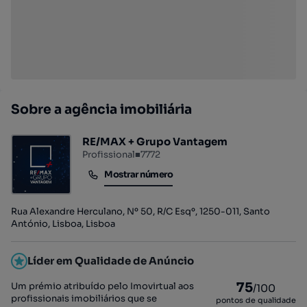
Sobre a agência imobiliária
RE/MAX + Grupo Vantagem
Profissional
■
7772
Mostrar número
Mostrar número
Rua Alexandre Herculano, Nº 50, R/C Esqº, 1250-011, Santo
António, Lisboa, Lisboa
Líder em Qualidade de Anúncio
75
Um prémio atribuído pelo Imovirtual aos
/100
profissionais imobiliários que se
pontos de qualidade