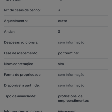
N.º de casas de banho
:
3
Aquecimento
:
outro
Andar
:
3
Despesas adicionais
:
sem informação
Fase de acabamento
:
por terminar
Nova construção
:
sim
Forma de propriedade
:
sem informação
Disponível a partir de
:
sem informação
Tipo de anunciante
:
profissional de
empreendimentos
Informações adicionais
:
garagem