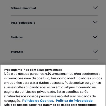
Sobre o Imovirtual
Para Profissionais
Notícias
PORTAIS
Mapa do Site
Preocupamo-nos com a sua privacidade
Nós e os nossos parceiros
429
armazenamos e/ou acedemos a
informações num dispositivo, tais como identificadores únicos
Contacte-nos
em cookies para tratar dados pessoais. Pode aceitar ou gerir as
suas escolhas clicando abaixo ou em qualquer momento na
página da política de privacidade. Estas escolhas serão
sinalizadas aos nossos parceiros e não afetarão os dados de
SIGA-NOS:
navegação.
Política de Cookies,
Política de Privacidade
Nós e os nossos parceiros tratamos os dados para fornecermos: