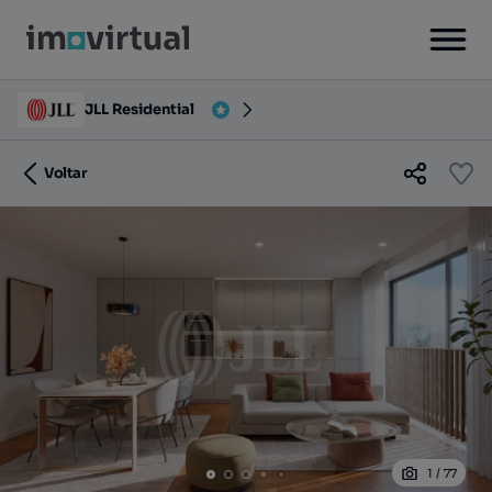
JLL Residential
Voltar
1
/
77