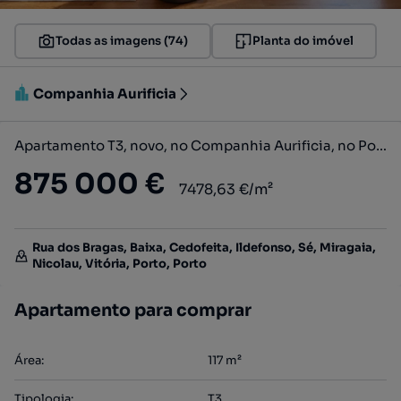
Todas as imagens (74)
Planta do imóvel
Companhia Aurificia
Apartamento T3, novo, no Companhia Aurificia, no Porto
875 000 €
7478,63 €/m²
Rua dos Bragas, Baixa, Cedofeita, Ildefonso, Sé, Miragaia,
Nicolau, Vitória, Porto, Porto
Apartamento para comprar
Área
:
117
m²
Tipologia
:
T3