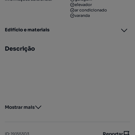
elevador
ar condicionado
varanda
Edifício e materiais
Descrição
Mostrar mais
Reportar
ID
:
19155303