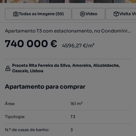
Todas as imagens (59)
Video
Visita Vi
Apartamento T3 com estacionamento, no Condomínio Jardim da Lomba
740 000 €
4596,27 €/m²
Praceta Rita Ferreira da Silva, Amoreira, Alcabideche,
Cascais, Lisboa
Apartamento para comprar
Área
:
161
m²
Tipologia
:
T3
N.º de casas de banho
:
3