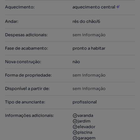
Aquecimento
:
aquecimento central
Andar
:
rés do chão/6
Despesas adicionais
:
sem informação
Fase de acabamento
:
pronto a habitar
Nova construção
:
não
Forma de propriedade
:
sem informação
Disponível a partir de
:
sem informação
Tipo de anunciante
:
profissional
Informações adicionais
:
varanda
jardim
elevador
piscina
garagem