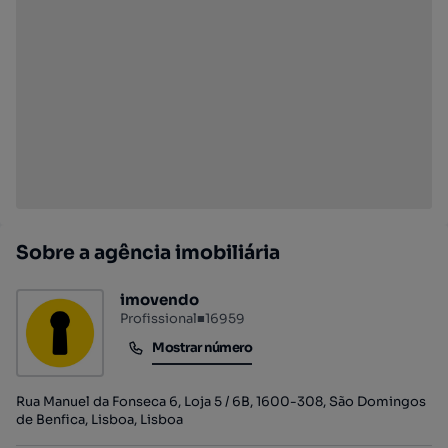
Sobre a agência imobiliária
imovendo
Profissional
■
16959
Mostrar número
Mostrar número
Rua Manuel da Fonseca 6, Loja 5 / 6B, 1600-308, São Domingos
de Benfica, Lisboa, Lisboa