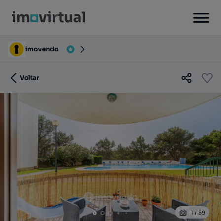
imovendo
Voltar
1
/
59