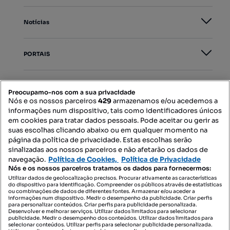
Notícias
PORTAIS
Mapa do Site
Preocupamo-nos com a sua privacidade
Nós e os nossos parceiros
429
armazenamos e/ou acedemos a
informações num dispositivo, tais como identificadores únicos
Contacte-nos
em cookies para tratar dados pessoais. Pode aceitar ou gerir as
suas escolhas clicando abaixo ou em qualquer momento na
página da política de privacidade. Estas escolhas serão
sinalizadas aos nossos parceiros e não afetarão os dados de
SIGA-NOS:
navegação.
Política de Cookies,
Política de Privacidade
Nós e os nossos parceiros tratamos os dados para fornecermos:
Utilizar dados de geolocalização precisos. Procurar ativamente as características
do dispositivo para identificação. Compreender os públicos através de estatísticas
ou combinações de dados de diferentes fontes. Armazenar e/ou aceder a
DESCARREGAR NA:
informações num dispositivo. Medir o desempenho da publicidade. Criar perfis
para personalizar conteúdos. Criar perfis para publicidade personalizada.
Desenvolver e melhorar serviços. Utilizar dados limitados para selecionar
publicidade. Medir o desempenho dos conteúdos. Utilizar dados limitados para
selecionar conteúdos. Utilizar perfis para selecionar publicidade personalizada.