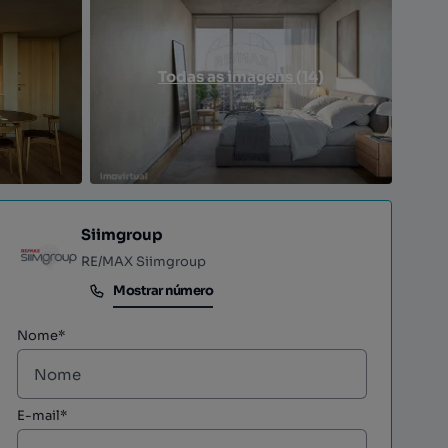
Todas as imagens (14)
Siimgroup
RE/MAX Siimgroup
Mostrar número
Mostrar número
Nome*
E-mail*