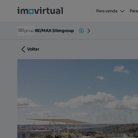
Apartamento T2 para venda
Para venda
Para
Rua de Campolide, Nova Campolide, Campolide, Lis
RE/MAX Siimgroup
Voltar