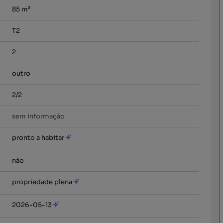
85
m²
T2
2
outro
2/2
sem informação
pronto a habitar
não
propriedade plena
2026-05-13