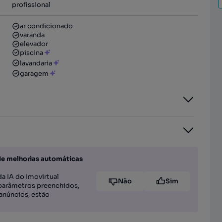
profissional
ar condicionado
varanda
elevador
piscina
lavandaria
garagem
de melhorias automáticas
a IA do Imovirtual
Não
Sim
parâmetros preenchidos,
anúncios, estão