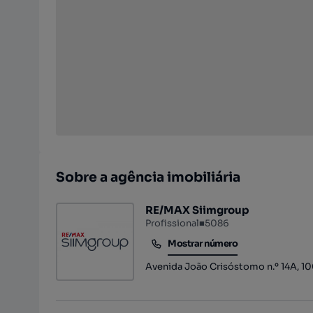
Sobre a agência imobiliária
RE/MAX Siimgroup
Profissional
■
5086
Mostrar número
Mostrar número
Avenida João Crisóstomo n.º 14A, 10