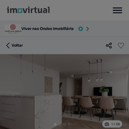
Viver nas Ondas Imobiliária
Voltar
1
/
28