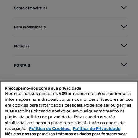
Sobre o Imovirtual
Para Profissionais
Notícias
PORTAIS
Mapa do Site
Preocupamo-nos com a sua privacidade
Nós e os nossos parceiros
429
armazenamos e/ou acedemos a
informações num dispositivo, tais como identificadores únicos
Contacte-nos
em cookies para tratar dados pessoais. Pode aceitar ou gerir as
suas escolhas clicando abaixo ou em qualquer momento na
página da política de privacidade. Estas escolhas serão
sinalizadas aos nossos parceiros e não afetarão os dados de
SIGA-NOS:
navegação.
Política de Cookies,
Política de Privacidade
Nós e os nossos parceiros tratamos os dados para fornecermos: