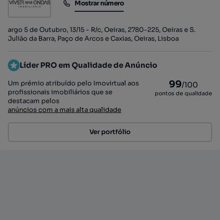
Mostrar número
Mostrar número
argo 5 de Outubro, 13/15 - R/c, Oeiras, 2780-225, Oeiras e S.
Julião da Barra, Paço de Arcos e Caxias, Oeiras, Lisboa
Líder PRO em Qualidade de Anúncio
99
Um prémio atribuído pelo Imovirtual aos
/100
profissionais imobiliários que se
pontos de qualidade
destacam pelos
anúncios com a mais alta qualidade
Ver portfólio