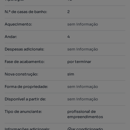
N.º de casas de banho
:
2
Aquecimento
:
sem informação
Andar
:
4
Despesas adicionais
:
sem informação
Fase de acabamento
:
por terminar
Nova construção
:
sim
Forma de propriedade
:
sem informação
Disponível a partir de
:
sem informação
Tipo de anunciante
:
profissional de
empreendimentos
Informações adicionais
:
ar condicionado