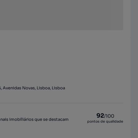
5, Avenidas Novas, Lisboa, Lisboa
92
/100
onais imobiliários que se destacam
pontos de qualidade