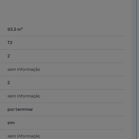
93.3
m²
T2
2
sem informação
2
sem informação
por terminar
sim
sem informação