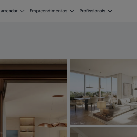
Apartamento T2 com varanda inserido em novo empreendimento, no Porto
 arrendar
Empreendimentos
Profissionais