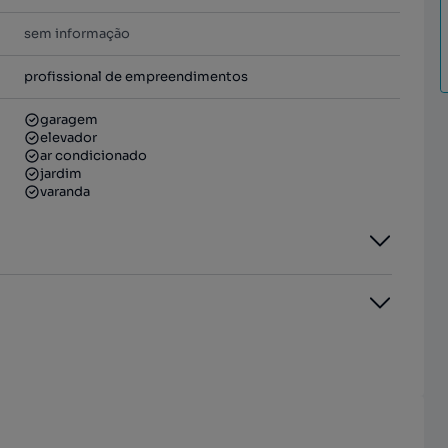
sem informação
profissional de empreendimentos
garagem
elevador
ar condicionado
jardim
varanda