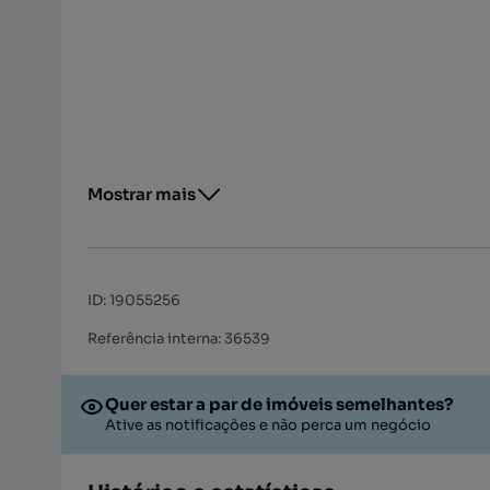
Mostrar mais
ID
:
19055256
Referência interna: 36539
Quer estar a par de imóveis semelhantes?
Ative as notificações e não perca um negócio