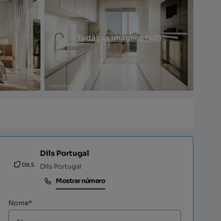
Todas as imagens (40)
Dils Portugal
Dils Portugal
Mostrar número
Mostrar número
Nome*