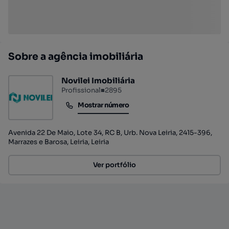
Sobre a agência imobiliária
Novilei Imobiliária
Profissional
■
2895
Mostrar número
Mostrar número
Avenida 22 De Maio, Lote 34, RC B, Urb. Nova Leiria, 2415-396,
Marrazes e Barosa, Leiria, Leiria
Ver portfólio