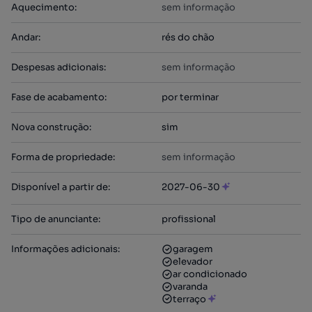
Aquecimento
:
sem informação
Andar
:
rés do chão
Despesas adicionais
:
sem informação
Fase de acabamento
:
por terminar
Nova construção
:
sim
Forma de propriedade
:
sem informação
Disponível a partir de
:
2027-06-30
Tipo de anunciante
:
profissional
Informações adicionais
:
garagem
elevador
ar condicionado
varanda
terraço