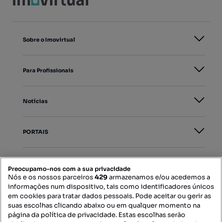
Sobre o Imovirtual
Para Profissionais
Notícias
PORTAIS
Mapa do Site
Preocupamo-nos com a sua privacidade
Nós e os nossos parceiros
429
armazenamos e/ou acedemos a
informações num dispositivo, tais como identificadores únicos
Contacte-nos
em cookies para tratar dados pessoais. Pode aceitar ou gerir as
suas escolhas clicando abaixo ou em qualquer momento na
página da política de privacidade. Estas escolhas serão