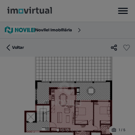
Novilei Imobiliária
Voltar
1
/
5