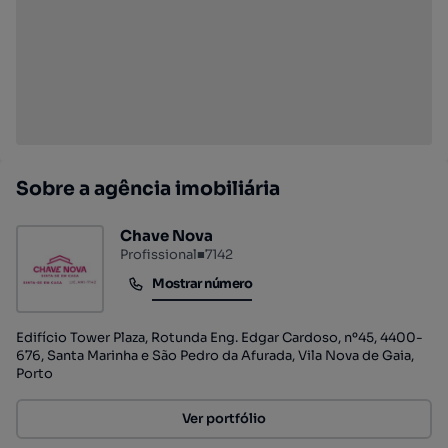
Sobre a agência imobiliária
Chave Nova
Profissional
■
7142
Mostrar número
Mostrar número
Edifício Tower Plaza, Rotunda Eng. Edgar Cardoso, nº45, 4400-
676, Santa Marinha e São Pedro da Afurada, Vila Nova de Gaia,
Porto
Ver portfólio