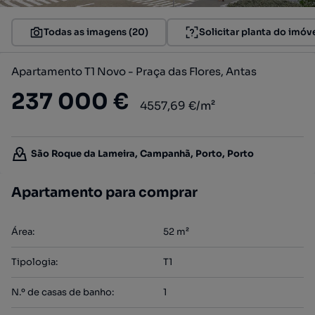
Todas as imagens (20)
Solicitar planta do imóv
Apartamento T1 Novo - Praça das Flores, Antas
237 000 €
4557,69 €/m²
São Roque da Lameira, Campanhã, Porto, Porto
Apartamento para comprar
Área
:
52
m²
Tipologia
:
T1
N.º de casas de banho
:
1