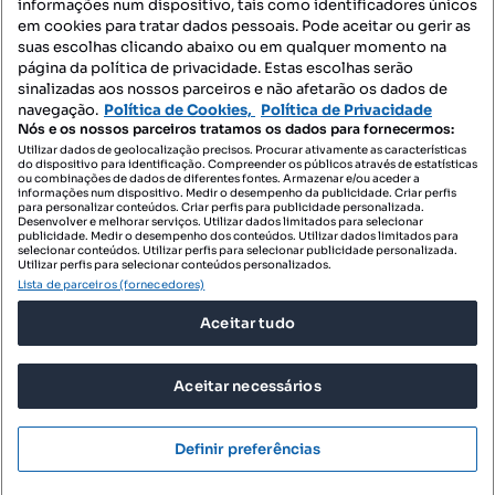
informações num dispositivo, tais como identificadores únicos
Contacte-nos
em cookies para tratar dados pessoais. Pode aceitar ou gerir as
suas escolhas clicando abaixo ou em qualquer momento na
página da política de privacidade. Estas escolhas serão
sinalizadas aos nossos parceiros e não afetarão os dados de
SIGA-NOS:
navegação.
Política de Cookies,
Política de Privacidade
Nós e os nossos parceiros tratamos os dados para fornecermos:
Utilizar dados de geolocalização precisos. Procurar ativamente as características
do dispositivo para identificação. Compreender os públicos através de estatísticas
ou combinações de dados de diferentes fontes. Armazenar e/ou aceder a
DESCARREGAR NA:
informações num dispositivo. Medir o desempenho da publicidade. Criar perfis
para personalizar conteúdos. Criar perfis para publicidade personalizada.
Desenvolver e melhorar serviços. Utilizar dados limitados para selecionar
publicidade. Medir o desempenho dos conteúdos. Utilizar dados limitados para
selecionar conteúdos. Utilizar perfis para selecionar publicidade personalizada.
Utilizar perfis para selecionar conteúdos personalizados.
Lista de parceiros (fornecedores)
© 2026 Imovirtual.com, OLX Portugal, S.A.
Aceitar tudo
TERMOS DE UTILIZAÇÃO
POLÍTICA DE PRIVACIDADE
Aceitar necessários
CONFIGURAÇÕES DE PRIVACIDADE
Mensagens
Definir preferências
Ligar