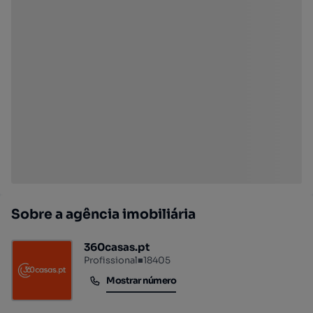
Sobre a agência imobiliária
360casas.pt
Profissional
■
18405
Mostrar número
Mostrar número