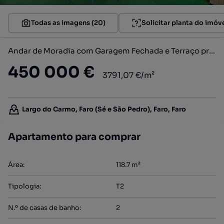
Todas as imagens (20)
Solicitar planta do imóv
Andar de Moradia com Garagem Fechada e Terraço privativo
450 000 €
3791,07 €/m²
Largo do Carmo, Faro (Sé e São Pedro), Faro, Faro
Apartamento para comprar
Área
:
118.7
m²
Tipologia
:
T2
N.º de casas de banho
:
2