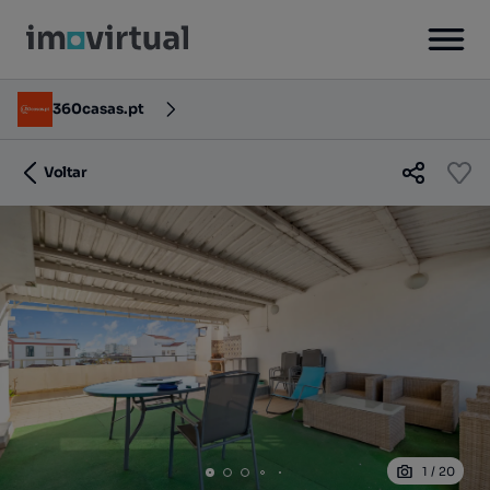
360casas.pt
Voltar
1
/
20