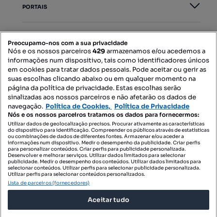
PORTAIS
Mapa do Site
Preocupamo-nos com a sua privacidade
Nós e os nossos parceiros
429
armazenamos e/ou acedemos a
informações num dispositivo, tais como identificadores únicos
Contacte-nos
em cookies para tratar dados pessoais. Pode aceitar ou gerir as
suas escolhas clicando abaixo ou em qualquer momento na
página da política de privacidade. Estas escolhas serão
sinalizadas aos nossos parceiros e não afetarão os dados de
SIGA-NOS:
navegação.
Política de Cookies,
Política de Privacidade
Nós e os nossos parceiros tratamos os dados para fornecermos:
Utilizar dados de geolocalização precisos. Procurar ativamente as características
do dispositivo para identificação. Compreender os públicos através de estatísticas
ou combinações de dados de diferentes fontes. Armazenar e/ou aceder a
DESCARREGAR NA:
informações num dispositivo. Medir o desempenho da publicidade. Criar perfis
para personalizar conteúdos. Criar perfis para publicidade personalizada.
Desenvolver e melhorar serviços. Utilizar dados limitados para selecionar
publicidade. Medir o desempenho dos conteúdos. Utilizar dados limitados para
selecionar conteúdos. Utilizar perfis para selecionar publicidade personalizada.
Utilizar perfis para selecionar conteúdos personalizados.
Lista de parceiros (fornecedores)
© 2026 Imovirtual.com, OLX Portugal, S.A.
Aceitar tudo
TERMOS DE UTILIZAÇÃO