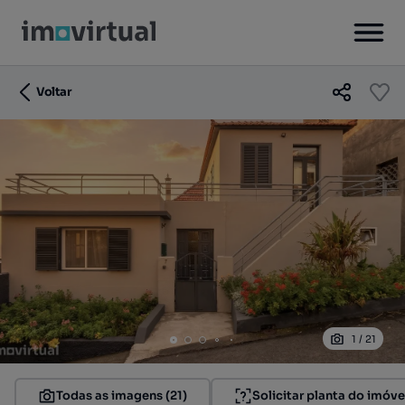
Voltar
1
/
21
Todas as imagens (21)
Solicitar planta do imóve