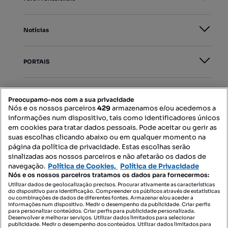
Notícias
PORTAIS
Mapa do Site
Preocupamo-nos com a sua privacidade
Nós e os nossos parceiros
429
armazenamos e/ou acedemos a
informações num dispositivo, tais como identificadores únicos
Contacte-nos
em cookies para tratar dados pessoais. Pode aceitar ou gerir as
suas escolhas clicando abaixo ou em qualquer momento na
página da política de privacidade. Estas escolhas serão
sinalizadas aos nossos parceiros e não afetarão os dados de
SIGA-NOS:
navegação.
Política de Cookies,
Política de Privacidade
Nós e os nossos parceiros tratamos os dados para fornecermos:
Utilizar dados de geolocalização precisos. Procurar ativamente as características
do dispositivo para identificação. Compreender os públicos através de estatísticas
ou combinações de dados de diferentes fontes. Armazenar e/ou aceder a
DESCARREGAR NA:
informações num dispositivo. Medir o desempenho da publicidade. Criar perfis
para personalizar conteúdos. Criar perfis para publicidade personalizada.
Desenvolver e melhorar serviços. Utilizar dados limitados para selecionar
publicidade. Medir o desempenho dos conteúdos. Utilizar dados limitados para