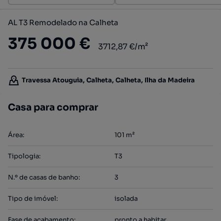
AL T3 Remodelado na Calheta
375 000 €
3712,87 €/m²
Travessa Atouguia, Calheta, Calheta, Ilha da Madeira
Casa para comprar
Área
:
101
m²
Tipologia
:
T3
N.º de casas de banho
:
3
Tipo de imóvel
:
isolada
Fase de acabamento
:
pronto a habitar