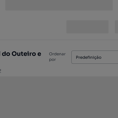
 do Outeiro e
Ordenar
Predefinição
por
?