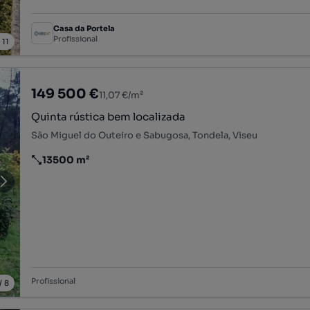
Casa da Portela
Profissional
/
11
149 500 €
11,07 €/m²
Quinta rústica bem localizada
São Miguel do Outeiro e Sabugosa, Tondela, Viseu
13500 m²
Preço por metro quadrado
Profissional
/
8