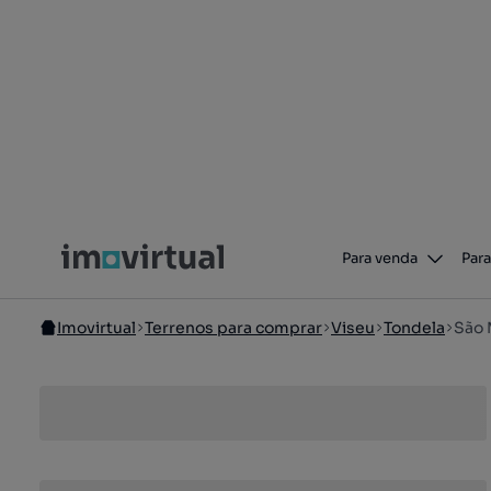
Para venda
Para
Imovirtual
Terrenos para comprar
Viseu
Tondela
São 