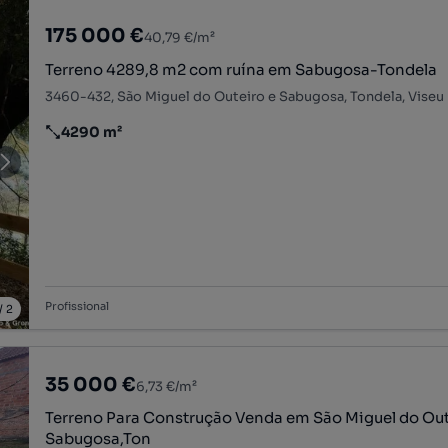
175 000 €
40,79 €/m²
Terreno 4289,8 m2 com ruína em Sabugosa-Tondela
3460-432, São Miguel do Outeiro e Sabugosa, Tondela, Viseu
4290 m²
Preço por metro quadrado
Profissional
/
2
35 000 €
6,73 €/m²
Terreno Para Construção Venda em São Miguel do Outeiro e
Sabugosa,Ton