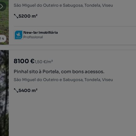
São Miguel do Outeiro e Sabugosa, Tondela, Viseu
5200 m²
Preço por metro quadrado
New-lar Imobiliária
Profissional
/
4
8100 €
1,50 €/m²
Pinhal sito à Portela, com bons acessos.
São Miguel do Outeiro e Sabugosa, Tondela, Viseu
5400 m²
Preço por metro quadrado