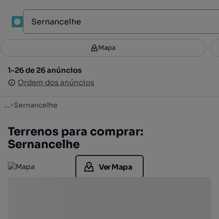
1
Mapa
Mapa
Filtros
Guardar pesquisa
2
1-26 de 26 anúncios
1-26 de 26 anúncios
Ordenar
Ordem dos anúncios
Ordem dos anúncios
...
Sernancelhe
Terrenos para comprar:
Sernancelhe
Ver Mapa