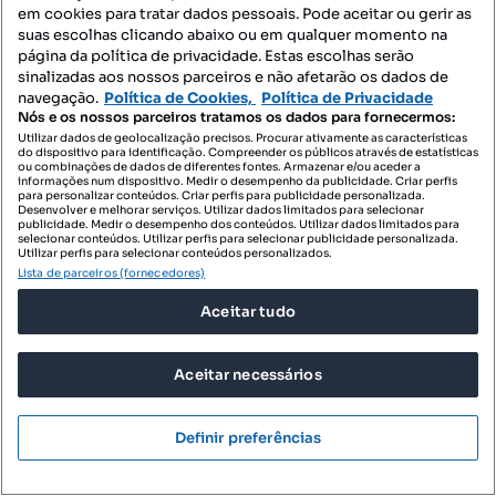
em cookies para tratar dados pessoais. Pode aceitar ou gerir as
suas escolhas clicando abaixo ou em qualquer momento na
página da política de privacidade. Estas escolhas serão
sinalizadas aos nossos parceiros e não afetarão os dados de
navegação.
Política de Cookies,
Política de Privacidade
Nós e os nossos parceiros tratamos os dados para fornecermos:
Utilizar dados de geolocalização precisos. Procurar ativamente as características
do dispositivo para identificação. Compreender os públicos através de estatísticas
ou combinações de dados de diferentes fontes. Armazenar e/ou aceder a
informações num dispositivo. Medir o desempenho da publicidade. Criar perfis
para personalizar conteúdos. Criar perfis para publicidade personalizada.
Desenvolver e melhorar serviços. Utilizar dados limitados para selecionar
publicidade. Medir o desempenho dos conteúdos. Utilizar dados limitados para
55 000 €
13,92 €/m²
selecionar conteúdos. Utilizar perfis para selecionar publicidade personalizada.
Utilizar perfis para selecionar conteúdos personalizados.
Terreno para venda
Lista de parceiros (fornecedores)
3570-191, Cunha, Sernancelhe, Viseu
Aceitar tudo
3950 m²
Preço por metro quadrado
Aceitar necessários
RE/MAX EXPOgroup Dimensão
Profissional
Definir preferências