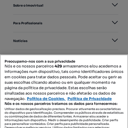
Sobre o Imovirtual
Para Profissionais
Notícias
PORTAIS
Preocupamo-nos com a sua privacidade
Nós e os nossos parceiros
429
armazenamos e/ou acedemos a
informações num dispositivo, tais como identificadores únicos
Mapa do Site
em cookies para tratar dados pessoais. Pode aceitar ou gerir as
suas escolhas clicando abaixo ou em qualquer momento na
página da política de privacidade. Estas escolhas serão
sinalizadas aos nossos parceiros e não afetarão os dados de
Contacte-nos
navegação.
Política de Cookies,
Política de Privacidade
Nós e os nossos parceiros tratamos os dados para fornecermos:
Utilizar dados de geolocalização precisos. Procurar ativamente as características
do dispositivo para identificação. Compreender os públicos através de estatísticas
SIGA-NOS:
ou combinações de dados de diferentes fontes. Armazenar e/ou aceder a
informações num dispositivo. Medir o desempenho da publicidade. Criar perfis
para personalizar conteúdos. Criar perfis para publicidade personalizada.
Desenvolver e melhorar serviços. Utilizar dados limitados para selecionar