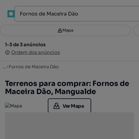
1
Mapa
Mapa
Filtros
Guardar pesquisa
2
1-3 de 3 anúncios
1-3 de 3 anúncios
Ordenar
Ordem dos anúncios
Ordem dos anúncios
...
Fornos de Maceira Dão
Terrenos para comprar: Fornos de
Maceira Dão, Mangualde
Ver Mapa