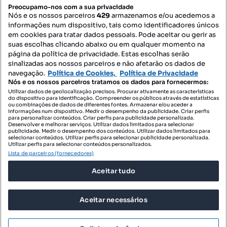
PORTAIS
Preocupamo-nos com a sua privacidade
Nós e os nossos parceiros
429
armazenamos e/ou acedemos a
informações num dispositivo, tais como identificadores únicos
Mapa do Site
em cookies para tratar dados pessoais. Pode aceitar ou gerir as
suas escolhas clicando abaixo ou em qualquer momento na
página da política de privacidade. Estas escolhas serão
sinalizadas aos nossos parceiros e não afetarão os dados de
Contacte-nos
navegação.
Política de Cookies,
Política de Privacidade
Nós e os nossos parceiros tratamos os dados para fornecermos:
Utilizar dados de geolocalização precisos. Procurar ativamente as características
do dispositivo para identificação. Compreender os públicos através de estatísticas
SIGA-NOS:
ou combinações de dados de diferentes fontes. Armazenar e/ou aceder a
informações num dispositivo. Medir o desempenho da publicidade. Criar perfis
para personalizar conteúdos. Criar perfis para publicidade personalizada.
Desenvolver e melhorar serviços. Utilizar dados limitados para selecionar
publicidade. Medir o desempenho dos conteúdos. Utilizar dados limitados para
selecionar conteúdos. Utilizar perfis para selecionar publicidade personalizada.
DESCARREGAR NA:
Utilizar perfis para selecionar conteúdos personalizados.
Lista de parceiros (fornecedores)
Aceitar tudo
Aceitar necessários
© 2026 Imovirtual.com, OLX Portugal, S.A.
TERMOS DE UTILIZAÇÃO