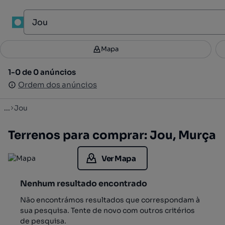
1
Mapa
Mapa
Filtros
Guardar pesquisa
2
1-0 de 0 anúncios
1-0 de 0 anúncios
Ordenar
Ordem dos anúncios
Ordem dos anúncios
...
Jou
Terrenos para comprar: Jou, Murça
Ver Mapa
Nenhum resultado encontrado
Não encontrámos resultados que correspondam à
sua pesquisa. Tente de novo com outros critérios
de pesquisa.