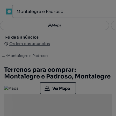
1
Mapa
Mapa
Filtros
Guardar pesquisa
2
1-9 de 9 anúncios
1-9 de 9 anúncios
Ordenar
Ordem dos anúncios
Ordem dos anúncios
...
Montalegre e Padroso
Terrenos para comprar:
Montalegre e Padroso, Montalegre
Ver Mapa