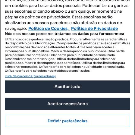
Mapa do Site
em cookies para tratar dados pessoais. Pode aceitar ou gerir as
suas escolhas clicando abaixo ou em qualquer momento na
página da política de privacidade. Estas escolhas serão
sinalizadas aos nossos parceiros e não afetarão os dados de
Contacte-nos
navegação.
Política de Cookies,
Política de Privacidade
Nós e os nossos parceiros tratamos os dados para fornecermos:
Utilizar dados de geolocalização precisos. Procurar ativamente as características
do dispositivo para identificação. Compreender os públicos através de estatísticas
SIGA-NOS:
ou combinações de dados de diferentes fontes. Armazenar e/ou aceder a
informações num dispositivo. Medir o desempenho da publicidade. Criar perfis
para personalizar conteúdos. Criar perfis para publicidade personalizada.
Desenvolver e melhorar serviços. Utilizar dados limitados para selecionar
publicidade. Medir o desempenho dos conteúdos. Utilizar dados limitados para
selecionar conteúdos. Utilizar perfis para selecionar publicidade personalizada.
DESCARREGAR NA:
Utilizar perfis para selecionar conteúdos personalizados.
Lista de parceiros (fornecedores)
Aceitar tudo
Aceitar necessários
© 2026 Imovirtual.com, OLX Portugal, S.A.
TERMOS DE UTILIZAÇÃO
Definir preferências
POLÍTICA DE PRIVACIDADE
CONFIGURAÇÕES DE PRIVACIDADE