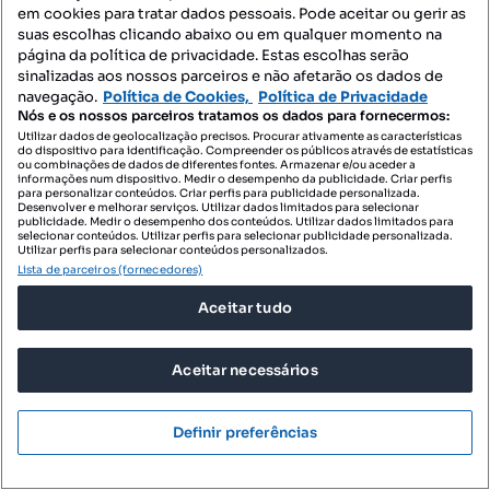
em cookies para tratar dados pessoais. Pode aceitar ou gerir as
5373.7 m²
Preço por metro quadrado
suas escolhas clicando abaixo ou em qualquer momento na
página da política de privacidade. Estas escolhas serão
RE/MAX + Grupo Vantagem
sinalizadas aos nossos parceiros e não afetarão os dados de
Profissional
navegação.
Política de Cookies,
Política de Privacidade
Nós e os nossos parceiros tratamos os dados para fornecermos:
Utilizar dados de geolocalização precisos. Procurar ativamente as características
do dispositivo para identificação. Compreender os públicos através de estatísticas
ou combinações de dados de diferentes fontes. Armazenar e/ou aceder a
informações num dispositivo. Medir o desempenho da publicidade. Criar perfis
para personalizar conteúdos. Criar perfis para publicidade personalizada.
Desenvolver e melhorar serviços. Utilizar dados limitados para selecionar
publicidade. Medir o desempenho dos conteúdos. Utilizar dados limitados para
selecionar conteúdos. Utilizar perfis para selecionar publicidade personalizada.
Utilizar perfis para selecionar conteúdos personalizados.
Lista de parceiros (fornecedores)
Aceitar tudo
Aceitar necessários
Definir preferências