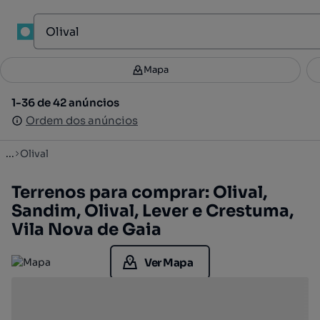
1
Mapa
Mapa
Filtros
Guardar pesquisa
2
1-36 de 42 anúncios
1-36 de 42 anúncios
Ordenar
Ordem dos anúncios
Ordem dos anúncios
...
Olival
Terrenos para comprar: Olival,
Sandim, Olival, Lever e Crestuma,
Vila Nova de Gaia
Ver Mapa