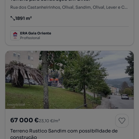
Rua dos Castanheirinhos, Olival, Sandim, Olival, Lever e Crestuma, Vila Nova de Gaia, Porto
1891 m²
Preço por metro quadrado
ERA Gaia Oriente
Profissional
67 000 €
23,10 €/m²
Terreno Rustico Sandim com possibilidade de
construção