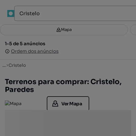
1
Mapa
Mapa
Filtros
Guardar pesquisa
2
1-5 de 5 anúncios
1-5 de 5 anúncios
Ordenar
Ordem dos anúncios
Ordem dos anúncios
...
Cristelo
Terrenos para comprar: Cristelo,
Paredes
Ver Mapa