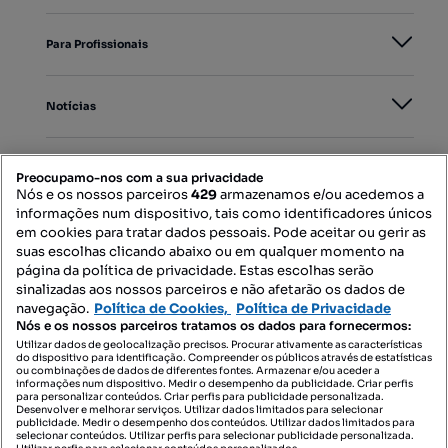
Para Profissionais
Notícias
PORTAIS
Preocupamo-nos com a sua privacidade
Nós e os nossos parceiros
429
armazenamos e/ou acedemos a
informações num dispositivo, tais como identificadores únicos
Mapa do Site
em cookies para tratar dados pessoais. Pode aceitar ou gerir as
suas escolhas clicando abaixo ou em qualquer momento na
página da política de privacidade. Estas escolhas serão
sinalizadas aos nossos parceiros e não afetarão os dados de
Contacte-nos
navegação.
Política de Cookies,
Política de Privacidade
Nós e os nossos parceiros tratamos os dados para fornecermos:
Utilizar dados de geolocalização precisos. Procurar ativamente as características
do dispositivo para identificação. Compreender os públicos através de estatísticas
SIGA-NOS:
ou combinações de dados de diferentes fontes. Armazenar e/ou aceder a
informações num dispositivo. Medir o desempenho da publicidade. Criar perfis
para personalizar conteúdos. Criar perfis para publicidade personalizada.
Desenvolver e melhorar serviços. Utilizar dados limitados para selecionar
publicidade. Medir o desempenho dos conteúdos. Utilizar dados limitados para
selecionar conteúdos. Utilizar perfis para selecionar publicidade personalizada.
DESCARREGAR NA: