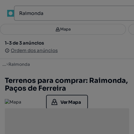
1
Mapa
Mapa
Filtros
Guardar pesquisa
2
1-3 de 3 anúncios
1-3 de 3 anúncios
Ordenar
Ordem dos anúncios
Ordem dos anúncios
...
Raimonda
Terrenos para comprar: Raimonda,
Paços de Ferreira
Ver Mapa