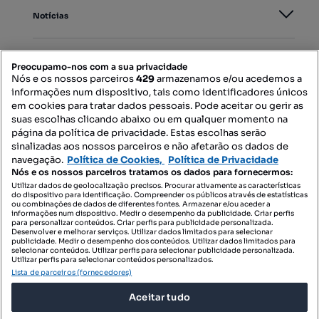
Notícias
PORTAIS
Preocupamo-nos com a sua privacidade
Nós e os nossos parceiros
429
armazenamos e/ou acedemos a
informações num dispositivo, tais como identificadores únicos
Mapa do Site
em cookies para tratar dados pessoais. Pode aceitar ou gerir as
suas escolhas clicando abaixo ou em qualquer momento na
página da política de privacidade. Estas escolhas serão
sinalizadas aos nossos parceiros e não afetarão os dados de
Contacte-nos
navegação.
Política de Cookies,
Política de Privacidade
Nós e os nossos parceiros tratamos os dados para fornecermos:
Utilizar dados de geolocalização precisos. Procurar ativamente as características
do dispositivo para identificação. Compreender os públicos através de estatísticas
SIGA-NOS:
ou combinações de dados de diferentes fontes. Armazenar e/ou aceder a
informações num dispositivo. Medir o desempenho da publicidade. Criar perfis
para personalizar conteúdos. Criar perfis para publicidade personalizada.
Desenvolver e melhorar serviços. Utilizar dados limitados para selecionar
publicidade. Medir o desempenho dos conteúdos. Utilizar dados limitados para
selecionar conteúdos. Utilizar perfis para selecionar publicidade personalizada.
DESCARREGAR NA:
Utilizar perfis para selecionar conteúdos personalizados.
Lista de parceiros (fornecedores)
Aceitar tudo