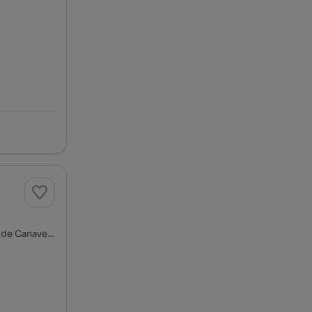
Travessa de Romazelhas, Vila Boa de Quires e Maureles, Marco de Canaveses, Porto