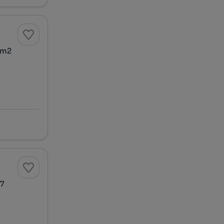
 m2
- 7