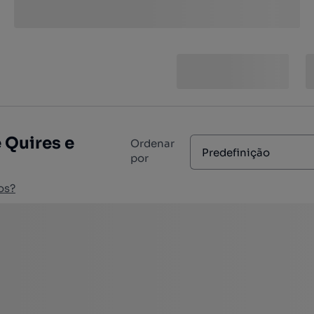
 Quires e
Ordenar
Predefinição
por
os?