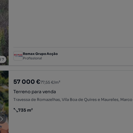
Remax Grupo Acção
Profissional
/
7
57 000 €
77,55 €/m²
Terreno para venda
735 m²
Preço por metro quadrado