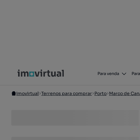
Para venda
Para
Imovirtual
Terrenos para comprar
Porto
Marco de Can