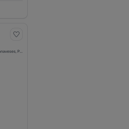
Rua da Corredoura, Vila Boa de Quires e Maureles, Marco de Canaveses, Porto