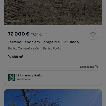
72 000 €
147,54 €/m²
Terreno Venda em Campelo e Ovil,Baião
Baião, Campelo e Ovil, Baião, Porto
488 m²
Preço por metro quadrado
Destacado
DS Amarante|Baião
Profissional