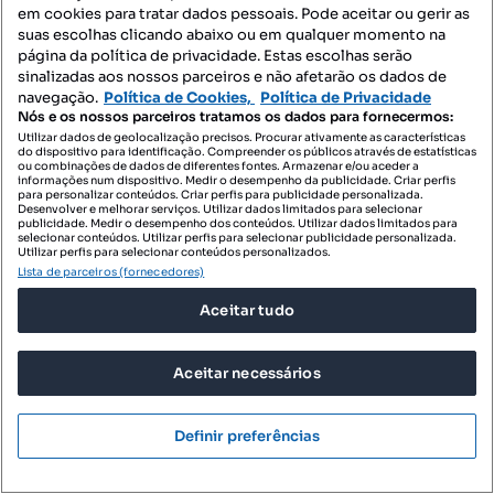
em cookies para tratar dados pessoais. Pode aceitar ou gerir as
suas escolhas clicando abaixo ou em qualquer momento na
4630 m²
Preço por metro quadrado
página da política de privacidade. Estas escolhas serão
sinalizadas aos nossos parceiros e não afetarão os dados de
ERA Marco de Canaveses / Baião
navegação.
Política de Cookies,
Política de Privacidade
Profissional
Nós e os nossos parceiros tratamos os dados para fornecermos:
Utilizar dados de geolocalização precisos. Procurar ativamente as características
do dispositivo para identificação. Compreender os públicos através de estatísticas
ou combinações de dados de diferentes fontes. Armazenar e/ou aceder a
informações num dispositivo. Medir o desempenho da publicidade. Criar perfis
para personalizar conteúdos. Criar perfis para publicidade personalizada.
Desenvolver e melhorar serviços. Utilizar dados limitados para selecionar
publicidade. Medir o desempenho dos conteúdos. Utilizar dados limitados para
selecionar conteúdos. Utilizar perfis para selecionar publicidade personalizada.
Utilizar perfis para selecionar conteúdos personalizados.
Lista de parceiros (fornecedores)
Aceitar tudo
Aceitar necessários
Definir preferências