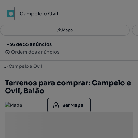
1
Mapa
Mapa
Filtros
Guardar pesquisa
2
1-36 de 55 anúncios
1-36 de 55 anúncios
Ordenar
Ordem dos anúncios
Ordem dos anúncios
...
Campelo e Ovil
Terrenos para comprar: Campelo e
Ovil, Baião
Ver Mapa