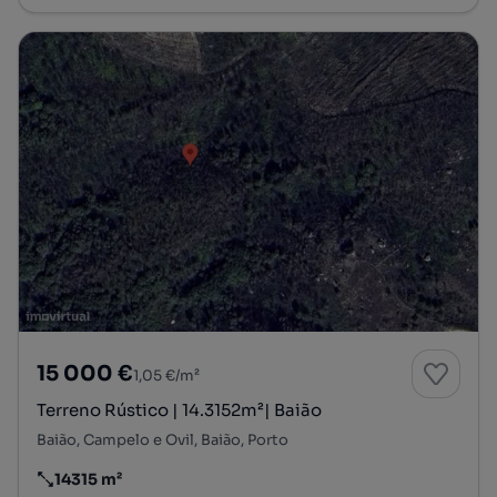
15 000 €
1,05 €/m²
Terreno Rústico | 14.3152m²| Baião
Baião, Campelo e Ovil, Baião, Porto
14315 m²
Preço por metro quadrado