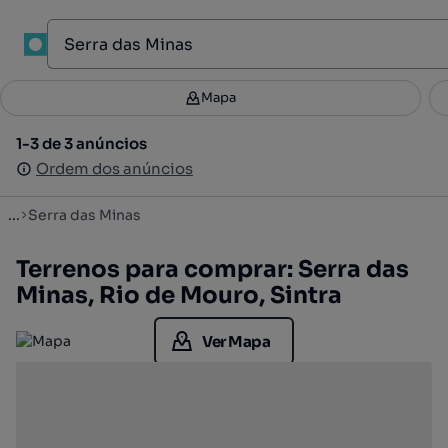
1
Mapa
Mapa
Filtros
Guardar pesquisa
2
1-3 de 3 anúncios
1-3 de 3 anúncios
Ordenar
Ordem dos anúncios
Ordem dos anúncios
...
Serra das Minas
Terrenos para comprar: Serra das
Minas, Rio de Mouro, Sintra
Ver Mapa