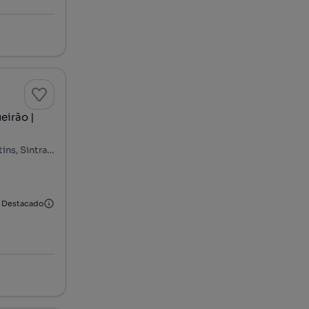
eirão |
Algueirão-Velho - Baratã - Casal da Mata, Algueirão-Mem Martins, Sintra, Lisboa
Destacado