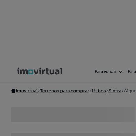
Para venda
Para
Imovirtual
Terrenos para comprar
Lisboa
Sintra
Algu