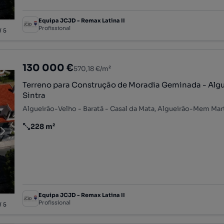
Equipa JCJD - Remax Latina II
Profissional
/
5
130 000 €
570,18 €/m²
Terreno para Construção de Moradia Geminada - Algu
Sintra
228 m²
Preço por metro quadrado
Equipa JCJD - Remax Latina II
Profissional
/
5