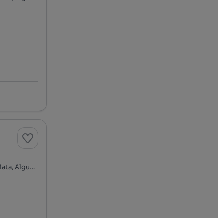
Rua da Barrosa - Barrosa, Algueirão-Velho - Baratã - Casal da Mata, Algueirão-Mem Martins, Sintra, Lisboa