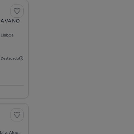
A V4 NO
 Lisboa
Destacado
Rua da Barrosa - Barrosa, Algueirão-Velho - Baratã - Casal da Mata, Algueirão-Mem Martins, Sintra, Lisboa