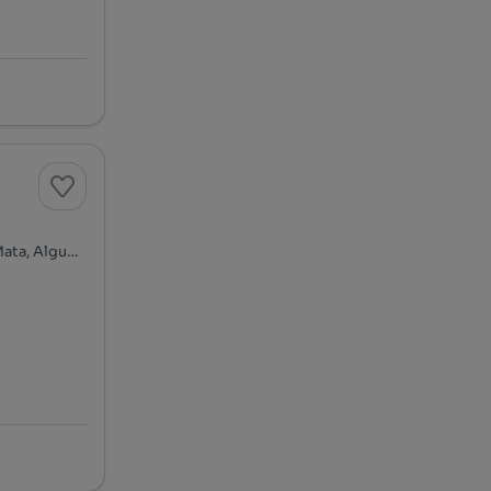
Rua da Barrosa - Barrosa, Algueirão-Velho - Baratã - Casal da Mata, Algueirão-Mem Martins, Sintra, Lisboa