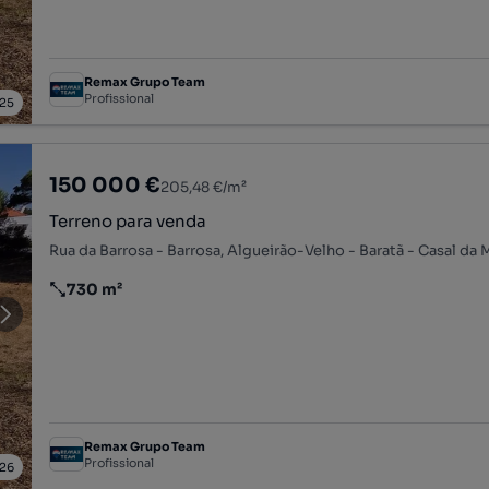
Remax Grupo Team
Profissional
25
150 000 €
205,48 €/m²
Terreno para venda
730 m²
Preço por metro quadrado
Remax Grupo Team
Profissional
26