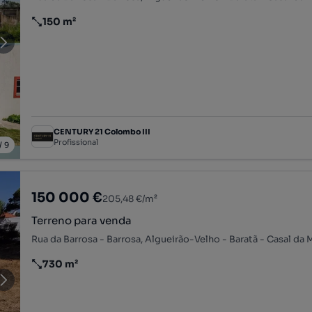
150 m²
Preço por metro quadrado
CENTURY 21 Colombo III
Profissional
/
9
150 000 €
205,48 €/m²
Terreno para venda
730 m²
Preço por metro quadrado