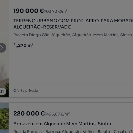
190 000 €
703,70 €/m²
TERRENO URBANO COM PROJ. APRO. PARA MORADI
ALGUEIRÃO-RESERVADO
Praceta Diogo Cão, Algueirão, Algueirão-Mem Martins, Sintra,
270 m²
Preço por metro quadrado
Oferta privada
/
21
220 000 €
1466,67 €/m²
Armazém em Algueirão Mem Martins, Sintra