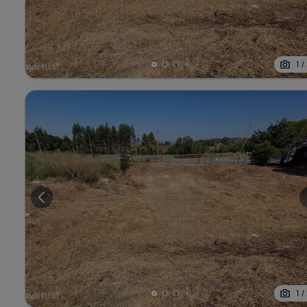
1
/
1
/