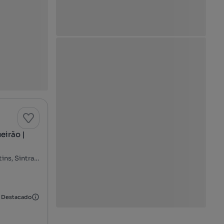
eirão |
Algueirão-Velho - Baratã - Casal da Mata, Algueirão-Mem Martins, Sintra, Lisboa
Destacado