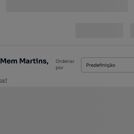
-Mem Martins,
Ordenar
Predefinição
por
os?