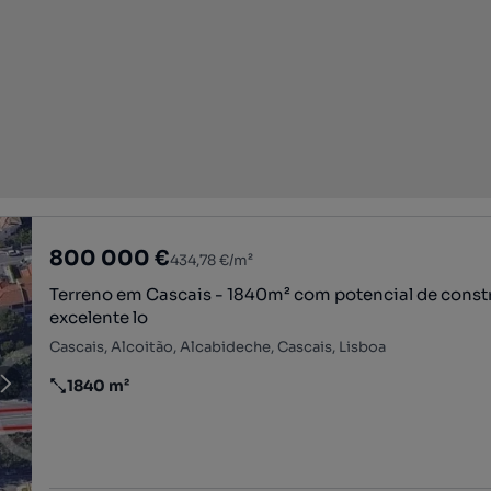
800 000 €
434,78 €/m²
Terreno em Cascais - 1840m² com potencial de const
excelente lo
Cascais, Alcoitão, Alcabideche, Cascais, Lisboa
1840 m²
Preço por metro quadrado