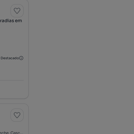
oradias em
Destacado
Rua do Planeta Urano - Bairro Mira Atlântico, Bicesse, Alcabideche, Cascais, Lisboa