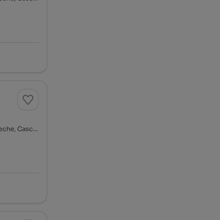
Rua do Planeta Urano - Bairro Mira Atlântico, Bicesse, Alcabideche, Cascais, Lisboa