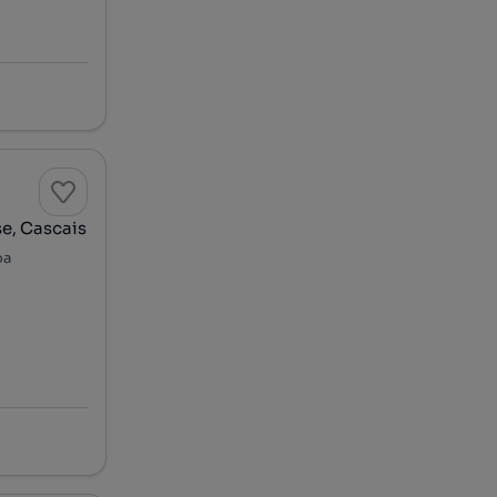
se, Cascais
oa