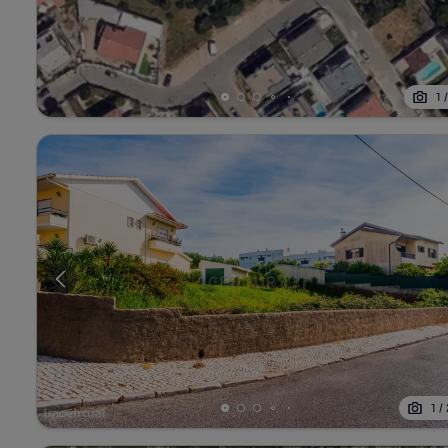
1
1
/