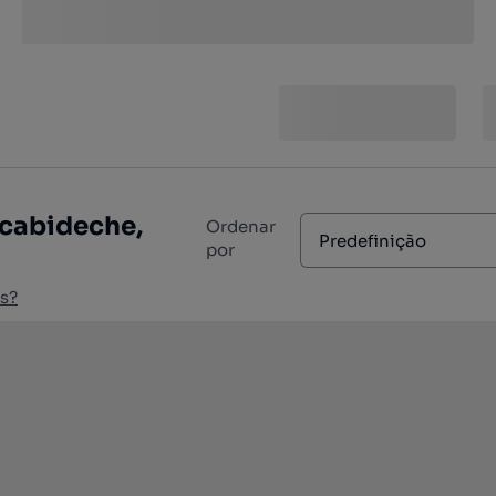
lcabideche,
Ordenar
Predefinição
por
s?