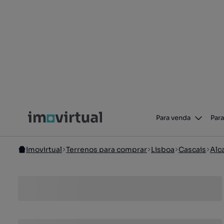
Para venda
Para
Imovirtual
Terrenos para comprar
Lisboa
Cascais
Alc