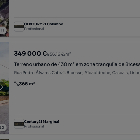
CENTURY 21 Colombo
Profissional
/
11
349 000 €
956,16 €/m²
Terreno urbano de 430 m² em zona tranquila de Bices
Rua Pedro Álvares Cabral, Bicesse, Alcabideche, Cascais, Lisb
365 m²
Preço por metro quadrado
Century21 Marginal
Profissional
20