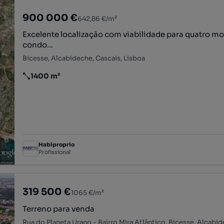
900 000 €
642,86 €/m²
Excelente localização com viabilidade para quatro m
condo...
Bicesse, Alcabideche, Cascais, Lisboa
1400 m²
Preço por metro quadrado
Habiproprio
Profissional
319 500 €
1065 €/m²
Terreno para venda