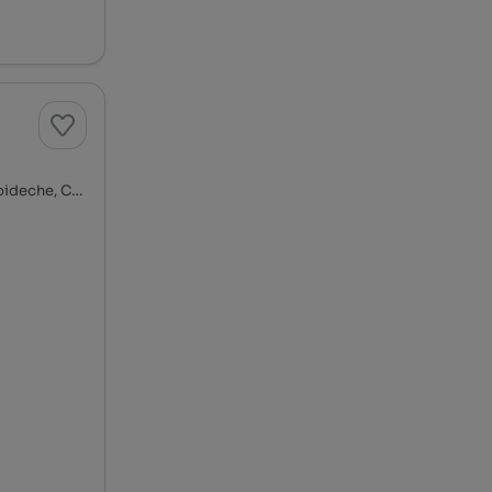
Rua do Planeta Mercúrio - Bairro Mira Atlântico, Bicesse, Alcabideche, Cascais, Lisboa