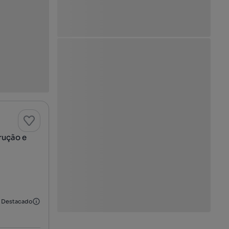
rução e
Destacado