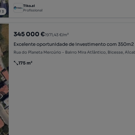
Tiko.ai
Profissional
/
3
345 000 €
1971,43 €/m²
Excelente oportunidade de investimento com 350m2
175 m²
Preço por metro quadrado