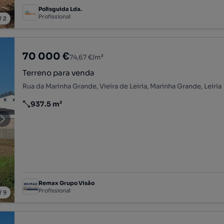
Polisguida Lda.
Profissional
/
2
70 000 €
74,67 €/m²
Terreno para venda
Rua da Marinha Grande, Vieira de Leiria, Marinha Grande, Leiria
937.5 m²
Preço por metro quadrado
Remax Grupo Visão
Profissional
/
9