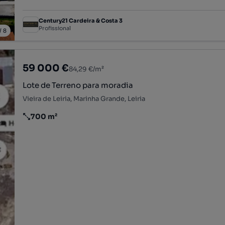
Century21 Cardeira & Costa 3
Profissional
/
8
59 000 €
84,29 €/m²
Lote de Terreno para moradia
Vieira de Leiria, Marinha Grande, Leiria
700 m²
Preço por metro quadrado