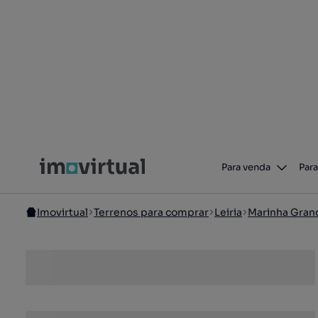
Para venda
Para
Imovirtual
Terrenos para comprar
Leiria
Marinha Gran