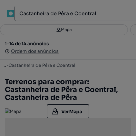
1
Mapa
Mapa
Filtros
Guardar pesquisa
2
1-14 de 14 anúncios
1-14 de 14 anúncios
Ordenar
Ordem dos anúncios
Ordem dos anúncios
...
Castanheira de Pêra e Coentral
Terrenos para comprar:
Castanheira de Pêra e Coentral,
Castanheira de Pêra
Ver Mapa