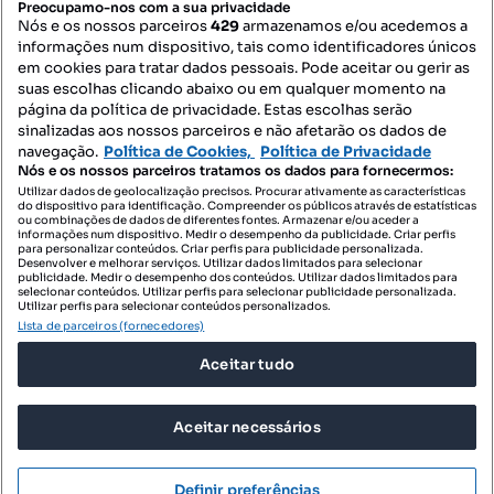
Preocupamo-nos com a sua privacidade
Nós e os nossos parceiros
429
armazenamos e/ou acedemos a
informações num dispositivo, tais como identificadores únicos
Mapa do Site
em cookies para tratar dados pessoais. Pode aceitar ou gerir as
suas escolhas clicando abaixo ou em qualquer momento na
página da política de privacidade. Estas escolhas serão
sinalizadas aos nossos parceiros e não afetarão os dados de
Contacte-nos
navegação.
Política de Cookies,
Política de Privacidade
Nós e os nossos parceiros tratamos os dados para fornecermos:
Utilizar dados de geolocalização precisos. Procurar ativamente as características
do dispositivo para identificação. Compreender os públicos através de estatísticas
SIGA-NOS:
ou combinações de dados de diferentes fontes. Armazenar e/ou aceder a
informações num dispositivo. Medir o desempenho da publicidade. Criar perfis
para personalizar conteúdos. Criar perfis para publicidade personalizada.
Desenvolver e melhorar serviços. Utilizar dados limitados para selecionar
publicidade. Medir o desempenho dos conteúdos. Utilizar dados limitados para
selecionar conteúdos. Utilizar perfis para selecionar publicidade personalizada.
DESCARREGAR NA:
Utilizar perfis para selecionar conteúdos personalizados.
Lista de parceiros (fornecedores)
Aceitar tudo
Aceitar necessários
© 2026 Imovirtual.com, OLX Portugal, S.A.
TERMOS DE UTILIZAÇÃO
Definir preferências
POLÍTICA DE PRIVACIDADE