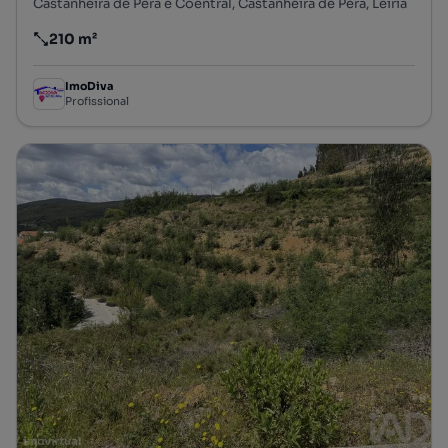
Castanheira de Pêra e Coentral, Castanheira de Pêra, Leiria
210 m²
Preço por metro quadrado
ImoDiva
Profissional