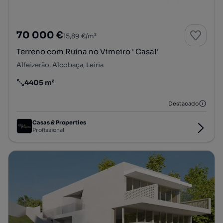
70 000 €
15,89 €/m²
Terreno com Ruina no Vimeiro ' Casal'
Alfeizerão, Alcobaça, Leiria
4405 m²
Preço por metro quadrado
Destacado
Casas & Properties
Profissional