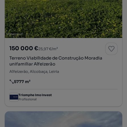
150 000 €
25,97 €/m²
Terreno Viabilidade de Construção Moradia
unifamiliar Alfeizerão
Alfeizerão, Alcobaça, Leiria
5777 m²
Preço por metro quadrado
Triomphe Imo Invest
Profissional