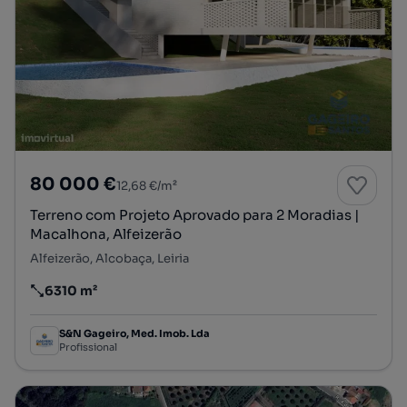
80 000 €
12,68 €/m²
Terreno com Projeto Aprovado para 2 Moradias |
Macalhona, Alfeizerão
Alfeizerão, Alcobaça, Leiria
6310 m²
Preço por metro quadrado
S&N Gageiro, Med. Imob. Lda
Profissional