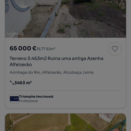
65 000 €
18,77 €/m²
Terreno 3.463m2 Ruina uma antiga Azenha
Alfeizerão
Azinhaga do Rio, Alfeizerão, Alcobaça, Leiria
3463 m²
Preço por metro quadrado
Triomphe Imo Invest
Profissional