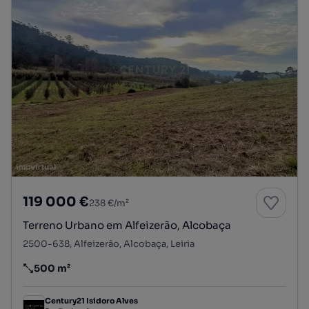
119 000 €
238 €/m²
Terreno Urbano em Alfeizerão, Alcobaça
2500-638, Alfeizerão, Alcobaça, Leiria
500 m²
Preço por metro quadrado
Century21 Isidoro Alves