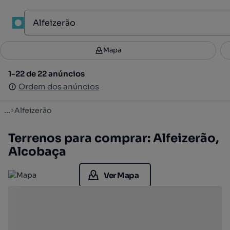
1
Mapa
Mapa
Filtros
Guardar pesquisa
2
1-22 de 22 anúncios
1-22 de 22 anúncios
Ordenar
Ordem dos anúncios
Ordem dos anúncios
...
Alfeizerão
Terrenos para comprar: Alfeizerão,
Alcobaça
Ver Mapa