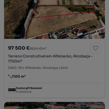
97 500 €
88,64 €/m²
Terreno Construtível em Alfeizerão, Alcobaça -
1700m²
2460-194, Alfeizerão, Alcobaça, Leiria
1100 m²
Preço por metro quadrado
Century21 Ramomi
Profissional