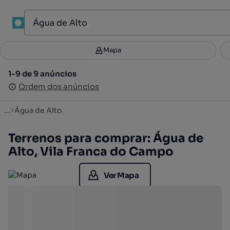
1
Mapa
Mapa
Filtros
Guardar pesquisa
2
1-9 de 9 anúncios
1-9 de 9 anúncios
Ordenar
Ordem dos anúncios
Ordem dos anúncios
...
Água de Alto
Terrenos para comprar: Água de
Alto, Vila Franca do Campo
Ver Mapa