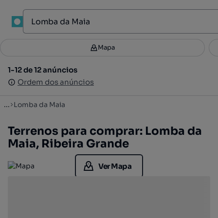
1
Mapa
Mapa
Filtros
Guardar pesquisa
2
1-12 de 12 anúncios
1-12 de 12 anúncios
Ordenar
Ordem dos anúncios
Ordem dos anúncios
...
Lomba da Maia
Terrenos para comprar: Lomba da
Maia, Ribeira Grande
Ver Mapa