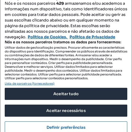
Nós e os nossos parceiros
429
armazenamos e/ou acedemos a
informações num dispositivo, tais como identificadores únicos
Mapa do Site
em cookies para tratar dados pessoais. Pode aceitar ou gerir as
suas escolhas clicando abaixo ou em qualquer momento na
página da política de privacidade. Estas escolhas serão
sinalizadas aos nossos parceiros e não afetarão os dados de
Contacte-nos
navegação.
Política de Cookies,
Política de Privacidade
Nós e os nossos parceiros tratamos os dados para fornecermos:
Utilizar dados de geolocalização precisos. Procurar ativamente as características
do dispositivo para identificação. Compreender os públicos através de estatísticas
SIGA-NOS:
ou combinações de dados de diferentes fontes. Armazenar e/ou aceder a
informações num dispositivo. Medir o desempenho da publicidade. Criar perfis
para personalizar conteúdos. Criar perfis para publicidade personalizada.
Desenvolver e melhorar serviços. Utilizar dados limitados para selecionar
publicidade. Medir o desempenho dos conteúdos. Utilizar dados limitados para
selecionar conteúdos. Utilizar perfis para selecionar publicidade personalizada.
DESCARREGAR NA:
Utilizar perfis para selecionar conteúdos personalizados.
Lista de parceiros (fornecedores)
Aceitar tudo
Aceitar necessários
© 2026 Imovirtual.com, OLX Portugal, S.A.
TERMOS DE UTILIZAÇÃO
Definir preferências
POLÍTICA DE PRIVACIDADE