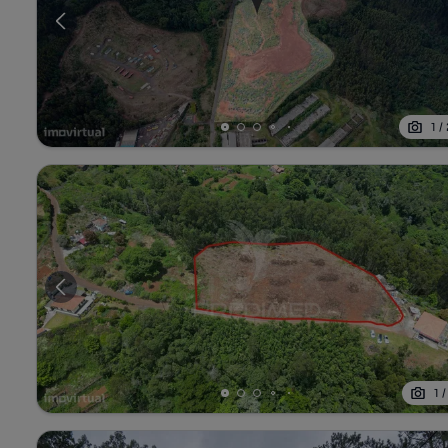
1
/
1