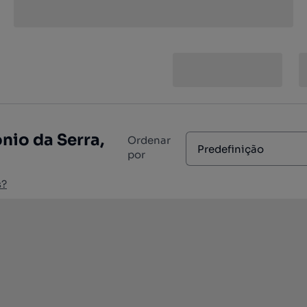
nio da Serra,
Ordenar
Predefinição
por
s?