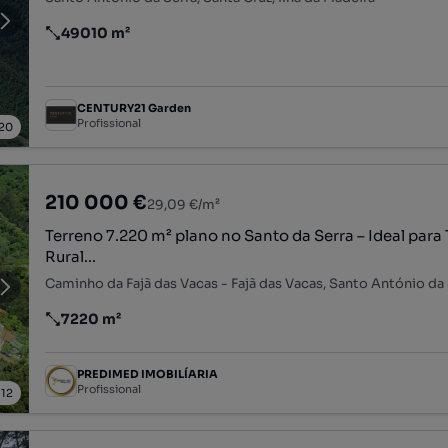
49010 m²
Preço por metro quadrado
CENTURY21 Garden
Profissional
20
210 000 €
29,09 €/m²
Terreno 7.220 m² plano no Santo da Serra – Ideal para
Rural...
7220 m²
Preço por metro quadrado
PREDIMED IMOBILÍARIA
Profissional
/
12