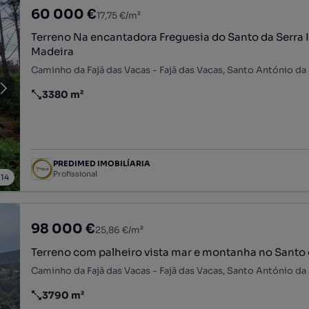
60 000 €
17,75 €/m²
Terreno Na encantadora Freguesia do Santo da Serra I
Madeira
3380 m²
Preço por metro quadrado
PREDIMED IMOBILÍARIA
Profissional
/
14
98 000 €
25,86 €/m²
Terreno com palheiro vista mar e montanha no Santo 
3790 m²
Preço por metro quadrado