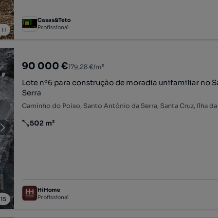
Casas&Teto
Profissional
/
11
90 000 €
179,28 €/m²
Lote nº6 para construção de moradia unifamiliar no 
Serra
Caminho do Poiso, Santo António da Serra, Santa Cruz, Ilha d
502 m²
Preço por metro quadrado
HiHome
Profissional
/
15