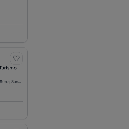
 Turismo
Caminho da Fajã das Vacas - Fajã das Vacas, Santo António da Serra, Santa Cruz, Ilha da Madeira