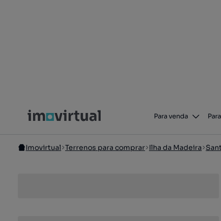
Para venda
Para
Imovirtual
Terrenos para comprar
Ilha da Madeira
Sant