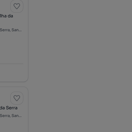
lha da
Caminho da Fajã das Vacas - Fajã das Vacas, Santo António da Serra, Santa Cruz, Ilha da Madeira
da Serra
Caminho da Fajã das Vacas - Fajã das Vacas, Santo António da Serra, Santa Cruz, Ilha da Madeira