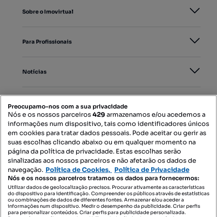
Sobre o Imovirtual
Para Profissionais
Notícias
PORTAIS
Preocupamo-nos com a sua privacidade
Nós e os nossos parceiros
429
armazenamos e/ou acedemos a
informações num dispositivo, tais como identificadores únicos
Mapa do Site
em cookies para tratar dados pessoais. Pode aceitar ou gerir as
suas escolhas clicando abaixo ou em qualquer momento na
página da política de privacidade. Estas escolhas serão
sinalizadas aos nossos parceiros e não afetarão os dados de
Contacte-nos
navegação.
Política de Cookies,
Política de Privacidade
Nós e os nossos parceiros tratamos os dados para fornecermos:
Utilizar dados de geolocalização precisos. Procurar ativamente as características
do dispositivo para identificação. Compreender os públicos através de estatísticas
SIGA-NOS:
ou combinações de dados de diferentes fontes. Armazenar e/ou aceder a
informações num dispositivo. Medir o desempenho da publicidade. Criar perfis
para personalizar conteúdos. Criar perfis para publicidade personalizada.