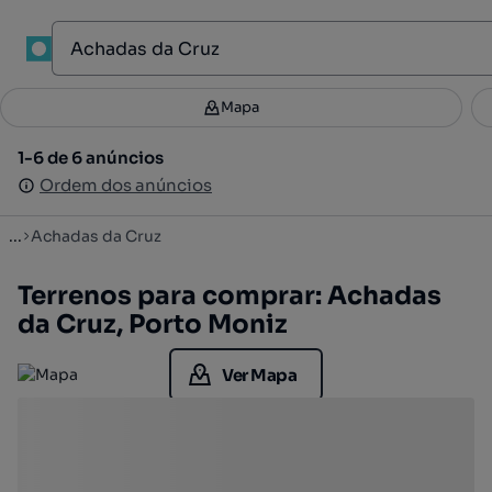
1
Mapa
Mapa
Filtros
Guardar pesquisa
2
1-6 de 6 anúncios
1-6 de 6 anúncios
Ordenar
Ordem dos anúncios
Ordem dos anúncios
...
Achadas da Cruz
Terrenos para comprar: Achadas
da Cruz, Porto Moniz
Ver Mapa