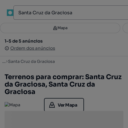
1
Mapa
Mapa
Filtros
Guardar pesquisa
2
1-5 de 5 anúncios
1-5 de 5 anúncios
Ordenar
Ordem dos anúncios
Ordem dos anúncios
...
Santa Cruz da Graciosa
Terrenos para comprar: Santa Cruz
da Graciosa, Santa Cruz da
Graciosa
Ver Mapa