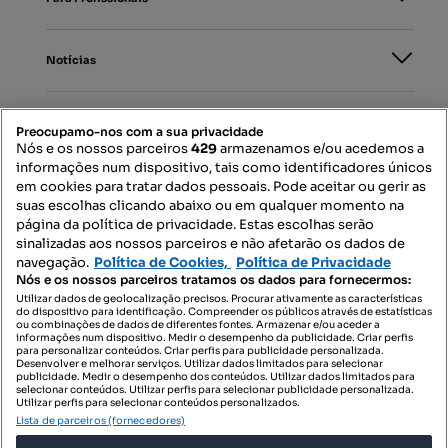
Notícias
PORTAIS
Preocupamo-nos com a sua privacidade
Nós e os nossos parceiros
429
armazenamos e/ou acedemos a
informações num dispositivo, tais como identificadores únicos
Mapa do Site
em cookies para tratar dados pessoais. Pode aceitar ou gerir as
suas escolhas clicando abaixo ou em qualquer momento na
página da política de privacidade. Estas escolhas serão
sinalizadas aos nossos parceiros e não afetarão os dados de
Contacte-nos
navegação.
Política de Cookies,
Política de Privacidade
Nós e os nossos parceiros tratamos os dados para fornecermos:
Utilizar dados de geolocalização precisos. Procurar ativamente as características
do dispositivo para identificação. Compreender os públicos através de estatísticas
SIGA-NOS:
ou combinações de dados de diferentes fontes. Armazenar e/ou aceder a
informações num dispositivo. Medir o desempenho da publicidade. Criar perfis
para personalizar conteúdos. Criar perfis para publicidade personalizada.
Desenvolver e melhorar serviços. Utilizar dados limitados para selecionar
publicidade. Medir o desempenho dos conteúdos. Utilizar dados limitados para
selecionar conteúdos. Utilizar perfis para selecionar publicidade personalizada.
DESCARREGAR NA:
Utilizar perfis para selecionar conteúdos personalizados.
Lista de parceiros (fornecedores)