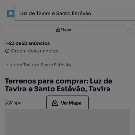
1
Mapa
Mapa
Filtros
Guardar pesquisa
2
1-23 de 23 anúncios
1-23 de 23 anúncios
Ordenar
Ordem dos anúncios
Ordem dos anúncios
...
Luz de Tavira e Santo Estêvão
Terrenos para comprar: Luz de
Tavira e Santo Estêvão, Tavira
Ver Mapa