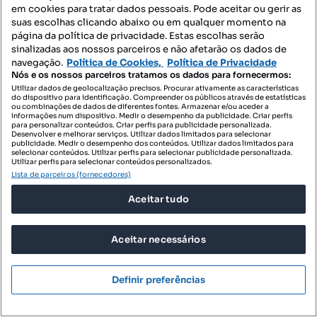
em cookies para tratar dados pessoais. Pode aceitar ou gerir as
suas escolhas clicando abaixo ou em qualquer momento na
ID de pesquisa
ID de pesquisa
página da política de privacidade. Estas escolhas serão
sinalizadas aos nossos parceiros e não afetarão os dados de
navegação.
Política de Cookies,
Política de Privacidade
Nós e os nossos parceiros tratamos os dados para fornecermos:
Utilizar dados de geolocalização precisos. Procurar ativamente as características
do dispositivo para identificação. Compreender os públicos através de estatísticas
ou combinações de dados de diferentes fontes. Armazenar e/ou aceder a
informações num dispositivo. Medir o desempenho da publicidade. Criar perfis
para personalizar conteúdos. Criar perfis para publicidade personalizada.
Desenvolver e melhorar serviços. Utilizar dados limitados para selecionar
publicidade. Medir o desempenho dos conteúdos. Utilizar dados limitados para
selecionar conteúdos. Utilizar perfis para selecionar publicidade personalizada.
Utilizar perfis para selecionar conteúdos personalizados.
Lista de parceiros (fornecedores)
Aceitar tudo
Aceitar necessários
Definir preferências