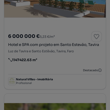
6 000 000 €
5,23 €/m²
Hotel e SPA com projeto em Santo Estevão, Tavira
Luz de Tavira e Santo Estêvão, Tavira, Faro
1147422.63 m²
Preço por metro quadrado
Destacado
Natural Villas - imobiliária
Profissional