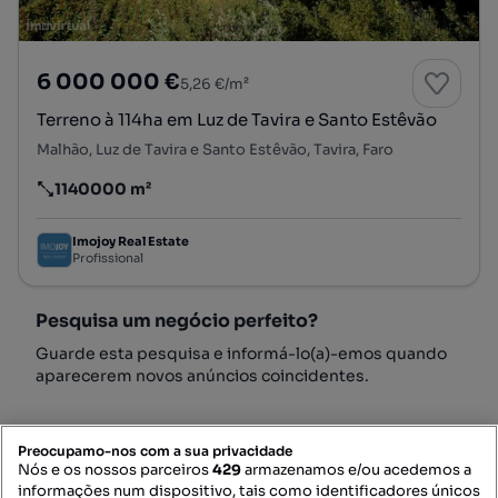
6 000 000 €
5,26 €/m²
Terreno à 114ha em Luz de Tavira e Santo Estêvão
Malhão, Luz de Tavira e Santo Estêvão, Tavira, Faro
1140000 m²
Preço por metro quadrado
Imojoy Real Estate
Profissional
Pesquisa um negócio perfeito?
Guarde esta pesquisa e informá-lo(a)-emos quando
aparecerem novos anúncios coincidentes.
Preocupamo-nos com a sua privacidade
Nós e os nossos parceiros
429
armazenamos e/ou acedemos a
informações num dispositivo, tais como identificadores únicos