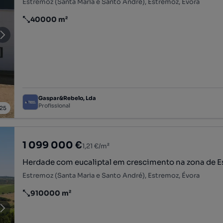
Estremoz (Santa Maria e Santo André), Estremoz, Évora
40000 m²
Preço por metro quadrado
Gaspar&Rebelo, Lda
Profissional
25
1 099 000 €
1,21 €/m²
Herdade com eucaliptal em crescimento na zona de 
Estremoz (Santa Maria e Santo André), Estremoz, Évora
910000 m²
Preço por metro quadrado