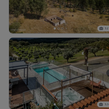
1
/
1
/