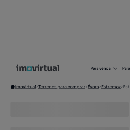
Para venda
Para
Imovirtual
Terrenos para comprar
Évora
Estremoz
Est