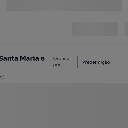
Santa Maria e
Ordenar
Predefinição
por
s?