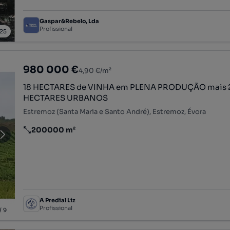
Gaspar&Rebelo, Lda
Profissional
25
980 000 €
4,90 €/m²
18 HECTARES de VINHA em PLENA PRODUÇÃO mais 
HECTARES URBANOS
Estremoz (Santa Maria e Santo André), Estremoz, Évora
200000 m²
Preço por metro quadrado
A Predial Liz
Profissional
/
9