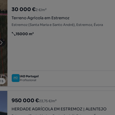
30 000 €
2 €/m²
Terreno Agrícola em Estremoz
Estremoz (Santa Maria e Santo André), Estremoz, Évora
15000 m²
Preço por metro quadrado
IAD Portugal
Profissional
/
5
950 000 €
23,75 €/m²
HERDADE AGRÍCOLA EM ESTREMOZ | ALENTEJO