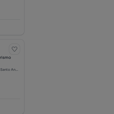
urismo
Rua da Venezuela - Bairro da Salsinha, Estremoz (Santa Maria e Santo André), Estremoz, Évora