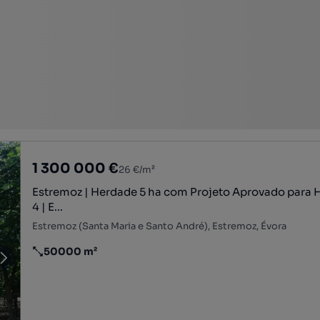
1 300 000 €
26 €/m²
Estremoz | Herdade 5 ha com Projeto Aprovado para H
4 | E...
Estremoz (Santa Maria e Santo André), Estremoz, Évora
50000 m²
Preço por metro quadrado