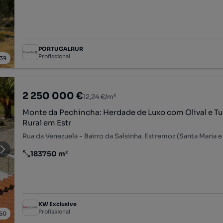
PORTUGALRUR
Profissional
39
2 250 000 €
12,24 €/m²
Monte da Pechincha: Herdade de Luxo com Olival e T
Rural em Estr
183750 m²
Preço por metro quadrado
KW Exclusive
Profissional
60