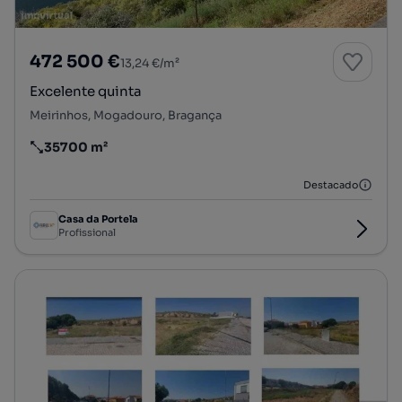
472 500 €
13,24 €/m²
Excelente quinta
Meirinhos, Mogadouro, Bragança
35700 m²
Preço por metro quadrado
Destacado
Casa da Portela
Profissional