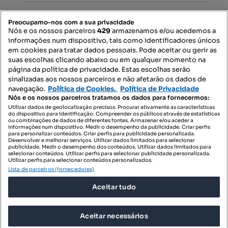
PORTAIS
Preocupamo-nos com a sua privacidade
Nós e os nossos parceiros
429
armazenamos e/ou acedemos a
informações num dispositivo, tais como identificadores únicos
Mapa do Site
em cookies para tratar dados pessoais. Pode aceitar ou gerir as
suas escolhas clicando abaixo ou em qualquer momento na
página da política de privacidade. Estas escolhas serão
sinalizadas aos nossos parceiros e não afetarão os dados de
Contacte-nos
navegação.
Política de Cookies,
Política de Privacidade
Nós e os nossos parceiros tratamos os dados para fornecermos:
Utilizar dados de geolocalização precisos. Procurar ativamente as características
do dispositivo para identificação. Compreender os públicos através de estatísticas
SIGA-NOS:
ou combinações de dados de diferentes fontes. Armazenar e/ou aceder a
informações num dispositivo. Medir o desempenho da publicidade. Criar perfis
para personalizar conteúdos. Criar perfis para publicidade personalizada.
Desenvolver e melhorar serviços. Utilizar dados limitados para selecionar
publicidade. Medir o desempenho dos conteúdos. Utilizar dados limitados para
selecionar conteúdos. Utilizar perfis para selecionar publicidade personalizada.
DESCARREGAR NA:
Utilizar perfis para selecionar conteúdos personalizados.
Lista de parceiros (fornecedores)
Aceitar tudo
Aceitar necessários
© 2026 Imovirtual.com, OLX Portugal, S.A.