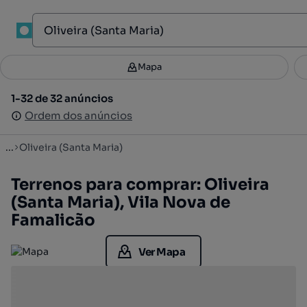
1
Mapa
Mapa
Filtros
Guardar pesquisa
2
1-32 de 32 anúncios
1-32 de 32 anúncios
Ordenar
Ordem dos anúncios
Ordem dos anúncios
...
Oliveira (Santa Maria)
Terrenos para comprar: Oliveira
(Santa Maria), Vila Nova de
Famalicão
Ver Mapa