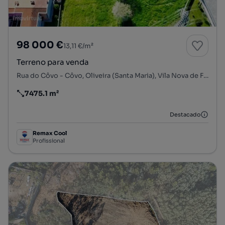
98 000 €
13,11 €/m²
Terreno para venda
Rua do Côvo - Côvo, Oliveira (Santa Maria), Vila Nova de Famalicão, Braga
7475.1 m²
Preço por metro quadrado
Destacado
Remax Cool
Profissional