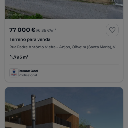
77 000 €
96,86 €/m²
Terreno para venda
Rua Padre António Vieira - Anjos, Oliveira (Santa Maria), Vila Nova de Famalicão, Braga
795 m²
Preço por metro quadrado
Remax Cool
Profissional