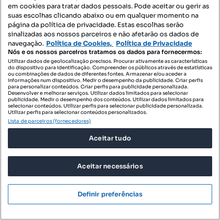
em cookies para tratar dados pessoais. Pode aceitar ou gerir as
suas escolhas clicando abaixo ou em qualquer momento na
página da política de privacidade. Estas escolhas serão
sinalizadas aos nossos parceiros e não afetarão os dados de
navegação.
Política de Cookies,
Política de Privacidade
Nós e os nossos parceiros tratamos os dados para fornecermos:
Utilizar dados de geolocalização precisos. Procurar ativamente as características
do dispositivo para identificação. Compreender os públicos através de estatísticas
ou combinações de dados de diferentes fontes. Armazenar e/ou aceder a
informações num dispositivo. Medir o desempenho da publicidade. Criar perfis
para personalizar conteúdos. Criar perfis para publicidade personalizada.
Desenvolver e melhorar serviços. Utilizar dados limitados para selecionar
publicidade. Medir o desempenho dos conteúdos. Utilizar dados limitados para
selecionar conteúdos. Utilizar perfis para selecionar publicidade personalizada.
Utilizar perfis para selecionar conteúdos personalizados.
Lista de parceiros (fornecedores)
Aceitar tudo
49 800 €
166,56 €/m²
Urbanização Encosta do Mosteiro – Oliveira Santa
Aceitar necessários
Maria
Oliveira (Santa Maria), Vila Nova de Famalicão, Braga
Definir preferências
299 m²
Preço por metro quadrado