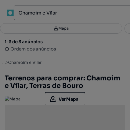
1
Mapa
Mapa
Filtros
Guardar pesquisa
2
1-3 de 3 anúncios
1-3 de 3 anúncios
Ordenar
Ordem dos anúncios
Ordem dos anúncios
...
Chamoim e Vilar
Terrenos para comprar: Chamoim
e Vilar, Terras de Bouro
Ver Mapa