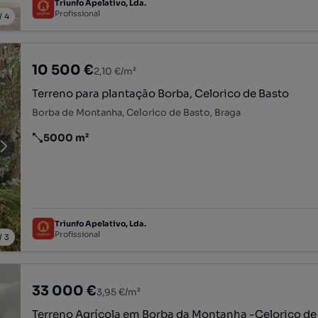
Triunfo Apelativo, Lda.
Profissional
/
4
10 500 €
2,10 €/m²
Terreno para plantação Borba, Celorico de Basto
Borba de Montanha, Celorico de Basto, Braga
5000 m²
Preço por metro quadrado
Triunfo Apelativo, Lda.
Profissional
/
3
33 000 €
3,95 €/m²
Terreno Agrícola em Borba da Montanha -Celorico de