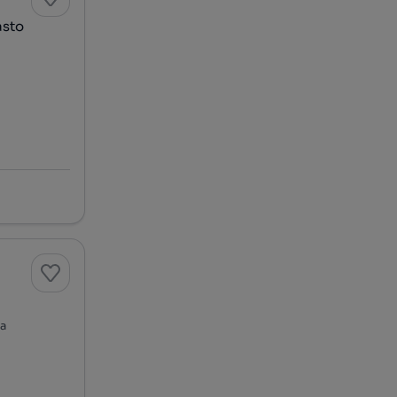
asto
ga