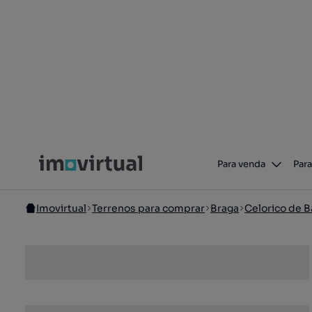
Para venda
Para
Imovirtual
Terrenos para comprar
Braga
Celorico de B