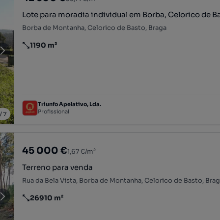
Lote para moradia individual em Borba, Celorico de B
Borba de Montanha, Celorico de Basto, Braga
1190 m²
Preço por metro quadrado
Triunfo Apelativo, Lda.
Profissional
/
7
45 000 €
1,67 €/m²
Terreno para venda
Rua da Bela Vista, Borba de Montanha, Celorico de Basto, Bra
26910 m²
Preço por metro quadrado