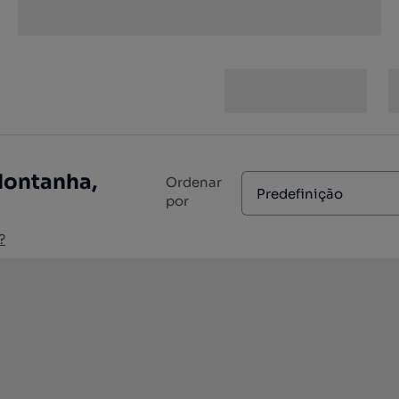
Montanha,
Ordenar
Predefinição
por
?