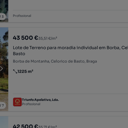
Profissional
/
3
43 500 €
35,51 €/m²
Lote de Terreno para moradia individual em Borba, Celorico de
Basto
Borba de Montanha, Celorico de Basto, Braga
1225 m²
Preço por metro quadrado
Triunfo Apelativo, Lda.
Profissional
/
7
42 500 €
35,71 €/m²