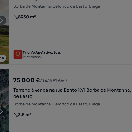
Borba de Montanha, Celorico de Basto, Braga
8350 m²
Preço por metro quadrado
Triunfo Apelativo, Lda.
Profissional
/
4
75 000 €
21 428,57 €/m²
Terreno à venda na rua Bento XVI Borba de Montanha, Celorico
de Basto
Borba de Montanha, Celorico de Basto, Braga
3.5 m²
Preço por metro quadrado