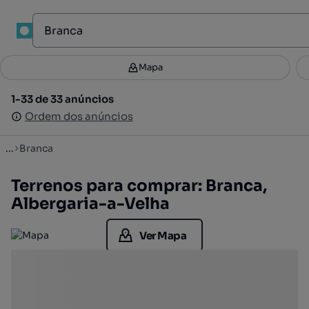
1
Mapa
Mapa
Filtros
Guardar pesquisa
2
1-33 de 33 anúncios
1-33 de 33 anúncios
Ordenar
Ordem dos anúncios
Ordem dos anúncios
...
Branca
Terrenos para comprar: Branca,
Albergaria-a-Velha
Ver Mapa