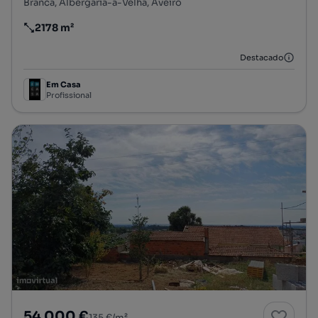
Branca, Albergaria-a-Velha, Aveiro
2178 m²
Preço por metro quadrado
Destacado
Em Casa
Profissional
54 000 €
135 €/m²