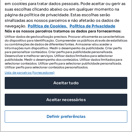
em cookies para tratar dados pessoais. Pode aceitar ou gerir as
suas escolhas clicando abaixo ou em qualquer momento na
página da política de privacidade. Estas escolhas serão
sinalizadas aos nossos parceiros e não afetarão os dados de
navegação.
Política de Cookies,
Política de Privacidade
Nós e os nossos parceiros tratamos os dados para fornecermos:
Utilizar dados de geolocalização precisos. Procurar ativamente as características
do dispositivo para identificação. Compreender os públicos através de estatísticas
ou combinações de dados de diferentes fontes. Armazenar e/ou aceder a
25 000 €
4,31 €/m²
informações num dispositivo. Medir o desempenho da publicidade. Criar perfis
para personalizar conteúdos. Criar perfis para publicidade personalizada.
Terreno na Branca - Albergaria-a-Velha
Desenvolver e melhorar serviços. Utilizar dados limitados para selecionar
publicidade. Medir o desempenho dos conteúdos. Utilizar dados limitados para
selecionar conteúdos. Utilizar perfis para selecionar publicidade personalizada.
Branca, Albergaria-a-Velha, Aveiro
Utilizar perfis para selecionar conteúdos personalizados.
Lista de parceiros (fornecedores)
5800 m²
Preço por metro quadrado
Aceitar tudo
Arcada Albergaria
Profissional
Aceitar necessários
Definir preferências